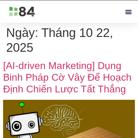
Ngày:
Tháng 10 22,
2025
[AI-driven Marketing] Dụng
Binh Pháp Cờ Vây Để Hoạch
Định Chiến Lược Tất Thắng