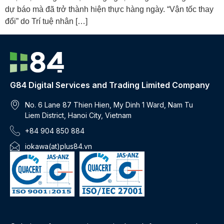
dự báo mà đã trở thành hiện thực hàng ngày. “Vận tốc thay
đổi” do Trí tuệ nhân […]
G84 Digital Services and Trading Limited Company
No. 6 Lane 87 Thien Hien, My Dinh 1 Ward, Nam Tu
Liem District, Hanoi City, Vietnam
+84 904 850 884
iokawa(at)plus84.vn