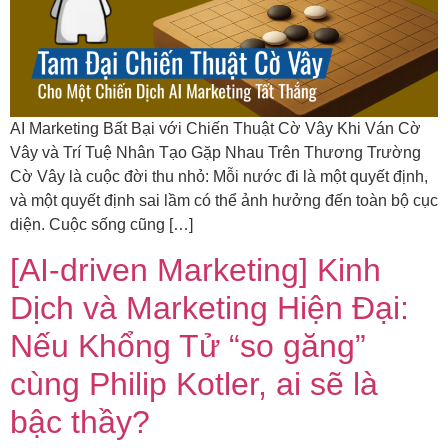
AI Marketing Bất Bại với Chiến Thuật Cờ Vây Khi Ván Cờ
Vây và Trí Tuệ Nhân Tạo Gặp Nhau Trên Thương Trường
Cờ Vây là cuộc đời thu nhỏ: Mỗi nước đi là một quyết định,
và một quyết định sai lầm có thể ảnh hưởng đến toàn bộ cục
diện. Cuộc sống cũng […]
[AI-driven Marketing] Kinh
Dịch và Marketing Hiện Đại:
Nếu Khổng Tử “so găng”
cùng Philip Kotler, ai sẽ là
bậc thầy?