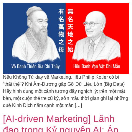
Nếu Khổng Tử dạy về Marketing, liệu Philip Kotler có bị
“thất thế”? Khi Âm-Dương gặp Gỡ Dữ Liệu Lớn (Big Data)
Hãy hình dung một cảnh tượng đầy nghịch lý: trên một mặt
bàn, một cuộn thẻ tre cũ kỹ, sờn màu thời gian ghi lại những
quẻ Kinh Dịch nằm cạnh một màn […]
[AI-driven Marketing] Lãnh
đạo trong Kỷ nguyên AI: Áp