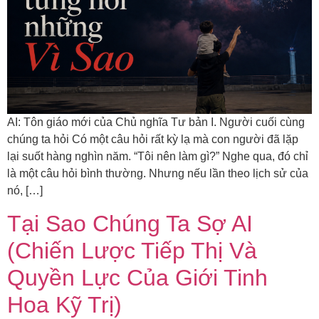
AI: Tôn giáo mới của Chủ nghĩa Tư bản I. Người cuối cùng
chúng ta hỏi Có một câu hỏi rất kỳ lạ mà con người đã lặp
lại suốt hàng nghìn năm. “Tôi nên làm gì?” Nghe qua, đó chỉ
là một câu hỏi bình thường. Nhưng nếu lần theo lịch sử của
nó, […]
Tại Sao Chúng Ta Sợ AI
(Chiến Lược Tiếp Thị Và
Quyền Lực Của Giới Tinh
Hoa Kỹ Trị)