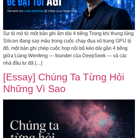
Sự tò mò từ một bản ghi âm dài 4 tiếng Trong khi thung lũng
Silicon đang say máu trong cuộc chạy đua vũ trang GPU tỷ
đô, một bản ghi chép cuộc họp nội bộ kéo dài gần 4 tiếng
giữa Liang Wenfeng — founder của DeepSeek — và các
nhà đầu tư đã […]
[Essay] Chúng Ta Từng Hỏi
Những Vì Sao