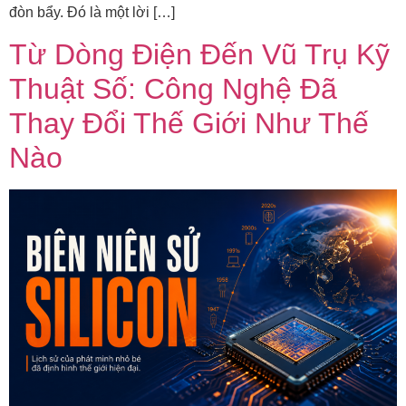
đòn bẩy. Đó là một lời […]
Từ Dòng Điện Đến Vũ Trụ Kỹ
Thuật Số: Công Nghệ Đã
Thay Đổi Thế Giới Như Thế
Nào