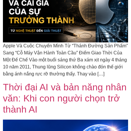
Apple Và Cuộc Chuyển Mình Từ “Thánh Đường Sản Phẩm”
Sang “Cỗ Máy Vận Hành Toàn Cầu” Điểm Giao Thời Của
Một Đế Chế Vào một buổi sáng thứ Ba xám xịt ngày 4 tháng
10 năm 2011, Thung lũng Silicon không chào đón thế giới
bằng ánh nắng rực rỡ thường thấy. Thay vào […]
Thời đại AI và bản năng nhân
văn: Khi con người chọn trở
thành AI