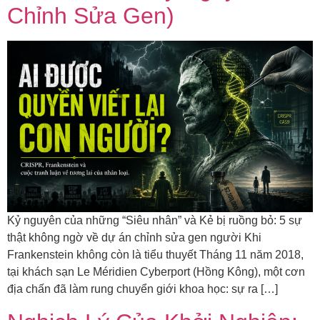
Chỉnh Sửa Gen)
Kỷ nguyên của những “Siêu nhân” và Kẻ bị ruồng bỏ: 5 sự
thật không ngờ về dự án chỉnh sửa gen người Khi
Frankenstein không còn là tiểu thuyết Tháng 11 năm 2018,
tại khách sạn Le Méridien Cyberport (Hồng Kông), một cơn
địa chấn đã làm rung chuyển giới khoa học: sự ra […]