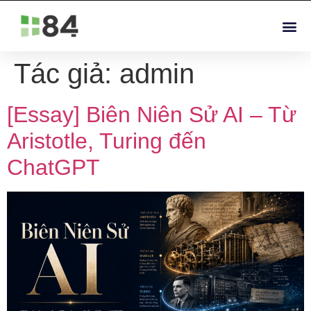
Tác giả:
admin
[Essay] Biên Niên Sử AI – Từ
Aristotle, Turing đến
ChatGPT