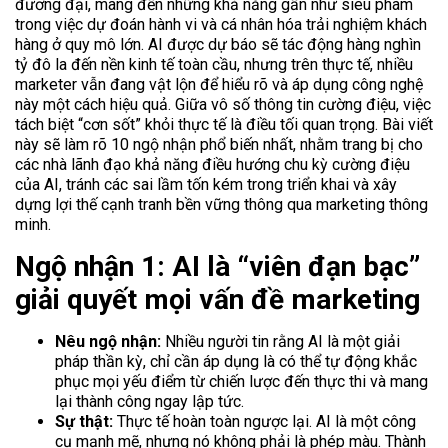
đương đại, mang đến những khả năng gần như siêu phàm
trong việc dự đoán hành vi và cá nhân hóa trải nghiệm khách
hàng ở quy mô lớn. AI được dự báo sẽ tác động hàng nghìn
tỷ đô la đến nền kinh tế toàn cầu, nhưng trên thực tế, nhiều
marketer vẫn đang vật lộn để hiểu rõ và áp dụng công nghệ
này một cách hiệu quả. Giữa vô số thông tin cường điệu, việc
tách biệt “cơn sốt” khỏi thực tế là điều tối quan trọng. Bài viết
này sẽ làm rõ 10 ngộ nhận phổ biến nhất, nhằm trang bị cho
các nhà lãnh đạo khả năng điều hướng chu kỳ cường điệu
của AI, tránh các sai lầm tốn kém trong triển khai và xây
dựng lợi thế cạnh tranh bền vững thông qua marketing thông
minh.
Ngộ nhận 1: AI là “viên đạn bạc”
giải quyết mọi vấn đề marketing
Nêu ngộ nhận:
Nhiều người tin rằng AI là một giải
pháp thần kỳ, chỉ cần áp dụng là có thể tự động khắc
phục mọi yếu điểm từ chiến lược đến thực thi và mang
lại thành công ngay lập tức.
Sự thật:
Thực tế hoàn toàn ngược lại. AI là một công
cụ mạnh mẽ, nhưng nó không phải là phép màu. Thành