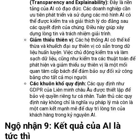
(Transparency and Explainability):
Đây là nền
tảng của AI có đạo đức. Các doanh nghiệp cần
ưu tiên phát triển và sử dụng các mô hình AI có
thể được kiểm tra và giải thích lý do đằng sau
các quyết định của chúng. Điều này giúp xây
dựng lòng tin và trách nhiệm giải trình.
Giảm thiểu thiên vị:
Các hệ thống AI có thể kế
thừa và khuếch đại sự thiên vị có sẵn trong dữ
liệu huấn luyện. Việc chủ động kiểm tra và làm
sạch dữ liệu, cũng như kiểm tra các thuật toán để
phát hiện và giảm thiểu sự thiên vị là một mối
quan tâm cấp bách để đảm bảo sự đối xử công
bằng cho tất cả mọi người.
Các khuôn khổ quy định:
Các quy định như
GDPR của Liên minh châu Âu được thiết lập để
bảo vệ quyền riêng tư cá nhân. Tuân thủ các quy
định này không chỉ là nghĩa vụ pháp lý mà còn là
một cam kết mạnh mẽ để duy trì lòng tin của
khách hàng trong kỷ nguyên AI.
Ngộ nhận 9: Kết quả của AI là
tức thì