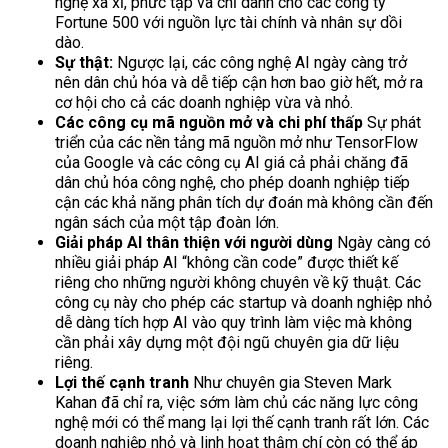
nghệ xa xỉ, phức tạp và chỉ dành cho các công ty
Fortune 500 với nguồn lực tài chính và nhân sự dồi
dào.
Sự thật:
Ngược lại, các công nghệ AI ngày càng trở
nên dân chủ hóa và dễ tiếp cận hơn bao giờ hết, mở ra
cơ hội cho cả các doanh nghiệp vừa và nhỏ.
Các công cụ mã nguồn mở và chi phí thấp
Sự phát
triển của các nền tảng mã nguồn mở như TensorFlow
của Google và các công cụ AI giá cả phải chăng đã
dân chủ hóa công nghệ, cho phép doanh nghiệp tiếp
cận các khả năng phân tích dự đoán mà không cần đến
ngân sách của một tập đoàn lớn.
Giải pháp AI thân thiện với người dùng
Ngày càng có
nhiều giải pháp AI “không cần code” được thiết kế
riêng cho những người không chuyên về kỹ thuật. Các
công cụ này cho phép các startup và doanh nghiệp nhỏ
dễ dàng tích hợp AI vào quy trình làm việc mà không
cần phải xây dựng một đội ngũ chuyên gia dữ liệu
riêng.
Lợi thế cạnh tranh
Như chuyên gia Steven Mark
Kahan đã chỉ ra, việc sớm làm chủ các năng lực công
nghệ mới có thể mang lại lợi thế cạnh tranh rất lớn. Các
doanh nghiệp nhỏ và linh hoạt thậm chí còn có thể áp