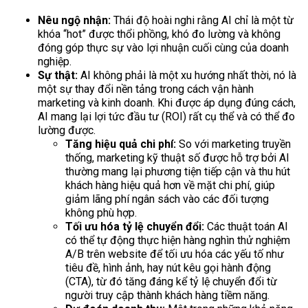
Nêu ngộ nhận:
Thái độ hoài nghi rằng AI chỉ là một từ
khóa “hot” được thổi phồng, khó đo lường và không
đóng góp thực sự vào lợi nhuận cuối cùng của doanh
nghiệp.
Sự thật:
AI không phải là một xu hướng nhất thời, nó là
một sự thay đổi nền tảng trong cách vận hành
marketing và kinh doanh. Khi được áp dụng đúng cách,
AI mang lại lợi tức đầu tư (ROI) rất cụ thể và có thể đo
lường được.
Tăng hiệu quả chi phí:
So với marketing truyền
thống, marketing kỹ thuật số được hỗ trợ bởi AI
thường mang lại phương tiện tiếp cận và thu hút
khách hàng hiệu quả hơn về mặt chi phí, giúp
giảm lãng phí ngân sách vào các đối tượng
không phù hợp.
Tối ưu hóa tỷ lệ chuyển đổi:
Các thuật toán AI
có thể tự động thực hiện hàng nghìn thử nghiệm
A/B trên website để tối ưu hóa các yếu tố như
tiêu đề, hình ảnh, hay nút kêu gọi hành động
(CTA), từ đó tăng đáng kể tỷ lệ chuyển đổi từ
người truy cập thành khách hàng tiềm năng.