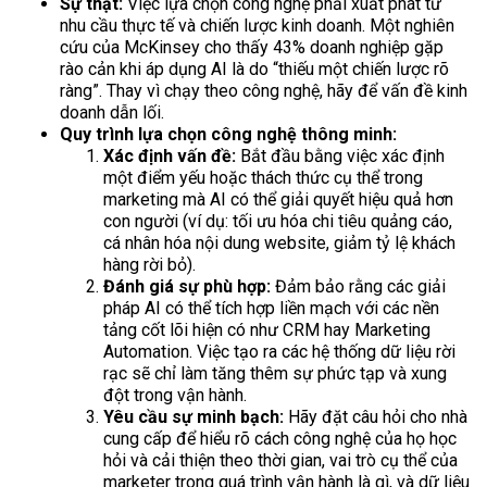
Sự thật:
Việc lựa chọn công nghệ phải xuất phát từ
nhu cầu thực tế và chiến lược kinh doanh. Một nghiên
cứu của McKinsey cho thấy 43% doanh nghiệp gặp
rào cản khi áp dụng AI là do “thiếu một chiến lược rõ
ràng”. Thay vì chạy theo công nghệ, hãy để vấn đề kinh
doanh dẫn lối.
Quy trình lựa chọn công nghệ thông minh:
Xác định vấn đề:
Bắt đầu bằng việc xác định
một điểm yếu hoặc thách thức cụ thể trong
marketing mà AI có thể giải quyết hiệu quả hơn
con người (ví dụ: tối ưu hóa chi tiêu quảng cáo,
cá nhân hóa nội dung website, giảm tỷ lệ khách
hàng rời bỏ).
Đánh giá sự phù hợp:
Đảm bảo rằng các giải
pháp AI có thể tích hợp liền mạch với các nền
tảng cốt lõi hiện có như CRM hay Marketing
Automation. Việc tạo ra các hệ thống dữ liệu rời
rạc sẽ chỉ làm tăng thêm sự phức tạp và xung
đột trong vận hành.
Yêu cầu sự minh bạch:
Hãy đặt câu hỏi cho nhà
cung cấp để hiểu rõ cách công nghệ của họ học
hỏi và cải thiện theo thời gian, vai trò cụ thể của
marketer trong quá trình vận hành là gì, và dữ liệu