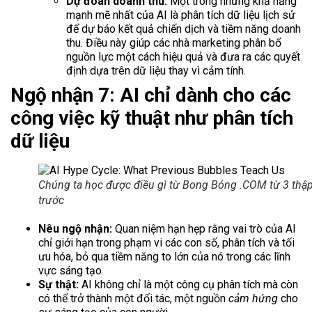
Dự đoán doanh thu:
Một trong những khả năng
mạnh mẽ nhất của AI là phân tích dữ liệu lịch sử
để dự báo kết quả chiến dịch và tiềm năng doanh
thu. Điều này giúp các nhà marketing phân bổ
nguồn lực một cách hiệu quả và đưa ra các quyết
định dựa trên dữ liệu thay vì cảm tính.
Ngộ nhận 7: AI chỉ dành cho các
công việc kỹ thuật như phân tích
dữ liệu
Chúng ta học được điều gì từ Bong Bóng .COM từ 3 thập
trước
Nêu ngộ nhận:
Quan niệm hạn hẹp rằng vai trò của AI
chỉ giới hạn trong phạm vi các con số, phân tích và tối
ưu hóa, bỏ qua tiềm năng to lớn của nó trong các lĩnh
vực sáng tạo.
Sự thật:
AI không chỉ là một công cụ phân tích mà còn
có thể trở thành một đối tác, một nguồn
cảm hứng
cho