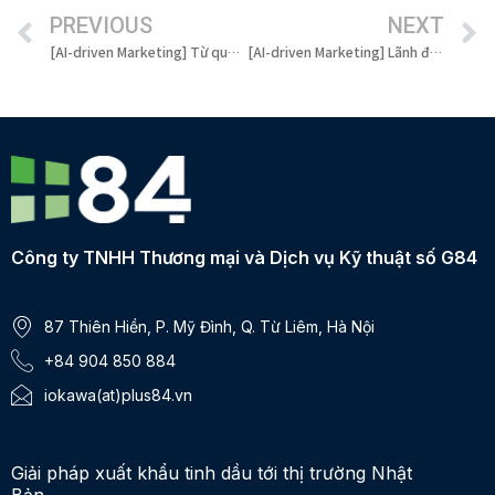
PREVIOUS
NEXT
[AI-driven Marketing] Từ quảng cáo TV đến GenAI: Marketing trong kỷ nguyên AI 5.0
[AI-driven Marketing] Lãnh đạo trong Kỷ nguyên AI: Áp dụng những Nguyên lý Marketing Bất biến của Peter Drucker
Công ty TNHH Thương mại và Dịch vụ Kỹ thuật số G84
87 Thiên Hiền, P. Mỹ Đình, Q. Từ Liêm, Hà Nội
+84 904 850 884
iokawa(at)plus84.vn
Giải pháp xuất khẩu tinh dầu tới thị trường Nhật