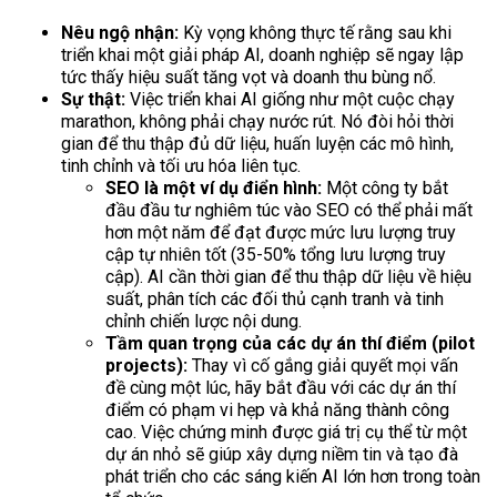
Nêu ngộ nhận:
Kỳ vọng không thực tế rằng sau khi
triển khai một giải pháp AI, doanh nghiệp sẽ ngay lập
tức thấy hiệu suất tăng vọt và doanh thu bùng nổ.
Sự thật:
Việc triển khai AI giống như một cuộc chạy
marathon, không phải chạy nước rút. Nó đòi hỏi thời
gian để thu thập đủ dữ liệu, huấn luyện các mô hình,
tinh chỉnh và tối ưu hóa liên tục.
SEO là một ví dụ điển hình:
Một công ty bắt
đầu đầu tư nghiêm túc vào SEO có thể phải mất
hơn một năm để đạt được mức lưu lượng truy
cập tự nhiên tốt (35-50% tổng lưu lượng truy
cập). AI cần thời gian để thu thập dữ liệu về hiệu
suất, phân tích các đối thủ cạnh tranh và tinh
chỉnh chiến lược nội dung.
Tầm quan trọng của các dự án thí điểm (pilot
projects):
Thay vì cố gắng giải quyết mọi vấn
đề cùng một lúc, hãy bắt đầu với các dự án thí
điểm có phạm vi hẹp và khả năng thành công
cao. Việc chứng minh được giá trị cụ thể từ một
dự án nhỏ sẽ giúp xây dựng niềm tin và tạo đà
phát triển cho các sáng kiến AI lớn hơn trong toàn