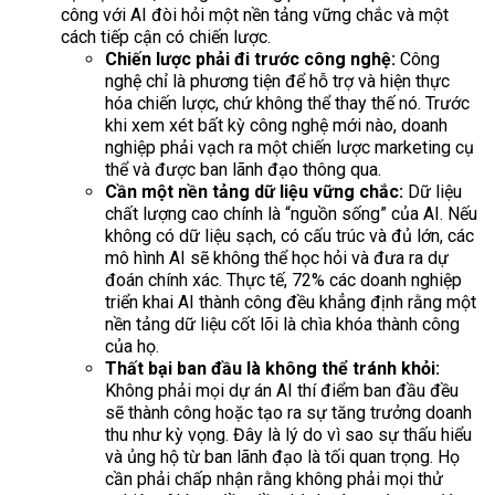
công với AI đòi hỏi một nền tảng vững chắc và một
cách tiếp cận có chiến lược.
Chiến lược phải đi trước công nghệ:
Công
nghệ chỉ là phương tiện để hỗ trợ và hiện thực
hóa chiến lược, chứ không thể thay thế nó. Trước
khi xem xét bất kỳ công nghệ mới nào, doanh
nghiệp phải vạch ra một chiến lược marketing cụ
thể và được ban lãnh đạo thông qua.
Cần một nền tảng dữ liệu vững chắc:
Dữ liệu
chất lượng cao chính là “nguồn sống” của AI. Nếu
không có dữ liệu sạch, có cấu trúc và đủ lớn, các
mô hình AI sẽ không thể học hỏi và đưa ra dự
đoán chính xác. Thực tế, 72% các doanh nghiệp
triển khai AI thành công đều khẳng định rằng một
nền tảng dữ liệu cốt lõi là chìa khóa thành công
của họ.
Thất bại ban đầu là không thể tránh khỏi:
Không phải mọi dự án AI thí điểm ban đầu đều
sẽ thành công hoặc tạo ra sự tăng trưởng doanh
thu như kỳ vọng. Đây là lý do vì sao sự thấu hiểu
và ủng hộ từ ban lãnh đạo là tối quan trọng. Họ
cần phải chấp nhận rằng không phải mọi thử