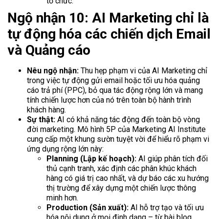
tổ chức.
Ngộ nhận 10: AI Marketing chỉ là
tự động hóa các chiến dịch Email
và Quảng cáo
Nêu ngộ nhận:
Thu hẹp phạm vi của AI Marketing chỉ
trong việc tự động gửi email hoặc tối ưu hóa quảng
cáo trả phí (PPC), bỏ qua tác động rộng lớn và mang
tính chiến lược hơn của nó trên toàn bộ hành trình
khách hàng.
Sự thật:
AI có khả năng tác động đến toàn bộ vòng
đời marketing. Mô hình 5P của Marketing AI Institute
cung cấp một khung sườn tuyệt vời để hiểu rõ phạm vi
ứng dụng rộng lớn này:
Planning (Lập kế hoạch):
AI giúp phân tích đối
thủ cạnh tranh, xác định các phân khúc khách
hàng có giá trị cao nhất, và dự báo các xu hướng
thị trường để xây dựng một chiến lược thông
minh hơn.
Production (Sản xuất):
AI hỗ trợ tạo và tối ưu
hóa nội dung ở mọi định dạng – từ bài blog,