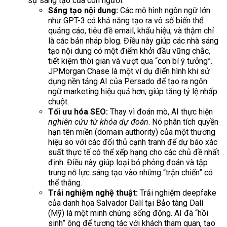
sự sáng tạo của con người.
Sáng tạo nội dung:
Các mô hình ngôn ngữ lớn
như GPT-3 có khả năng tạo ra vô số biến thể
quảng cáo, tiêu đề email, khẩu hiệu, và thậm chí
là các bản nháp blog. Điều này giúp các nhà sáng
tạo nội dung có một điểm khởi đầu vững chắc,
tiết kiệm thời gian và vượt qua “cơn bí ý tưởng”.
JPMorgan Chase là một ví dụ điển hình khi sử
dụng nền tảng AI của Persado để tạo ra ngôn
ngữ marketing hiệu quả hơn, giúp tăng tỷ lệ nhấp
chuột.
Tối ưu hóa SEO:
Thay vì đoán mò, AI thực hiện
nghiên cứu từ khóa dự đoán
. Nó phân tích quyền
hạn tên miền (domain authority) của một thương
hiệu so với các đối thủ cạnh tranh để dự báo xác
suất thực tế có thể xếp hạng cho các chủ đề nhất
định. Điều này giúp loại bỏ phỏng đoán và tập
trung nỗ lực sáng tạo vào những “trận chiến” có
thể thắng.
Trải nghiệm nghệ thuật:
Trải nghiệm deepfake
của danh họa Salvador Dalí tại Bảo tàng Dalí
(Mỹ) là một minh chứng sống động. AI đã “hồi
sinh” ông để tương tác với khách tham quan, tạo