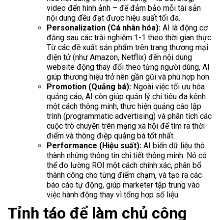
video đến hình ảnh – để đảm bảo mỗi tài sản
nội dung đều đạt được hiệu suất tối đa.
Personalization (Cá nhân hóa):
AI là động cơ
đằng sau các trải nghiệm 1-1 theo thời gian thực.
Từ các đề xuất sản phẩm trên trang thương mại
điện tử (như Amazon, Netflix) đến nội dung
website động thay đổi theo từng người dùng, AI
giúp thương hiệu trở nên gần gũi và phù hợp hơn.
Promotion (Quảng bá):
Ngoài việc tối ưu hóa
quảng cáo, AI còn giúp quản lý chi tiêu đa kênh
một cách thông minh, thực hiện quảng cáo lập
trình (programmatic advertising) và phân tích các
cuộc trò chuyện trên mạng xã hội để tìm ra thời
điểm và thông điệp quảng bá tốt nhất.
Performance (Hiệu suất):
AI biến dữ liệu thô
thành những thông tin chi tiết thông minh. Nó có
thể đo lường ROI một cách chính xác, phân bổ
thành công cho từng điểm chạm, và tạo ra các
báo cáo tự động, giúp marketer tập trung vào
việc hành động thay vì tổng hợp số liệu.
Tỉnh táo để làm chủ công