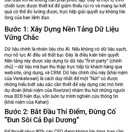
chiến lược được thiết kế để giảm thiểu rủi ro và mang lại kết
quả có thể đo lường được, trực tiếp giải quyết sự không hài
lòng của ban lãnh đạo.
Bước 1: Xây Dựng Nền Tảng Dữ Liệu
Vững Chắc
Dữ liệu chính là nhiên liệu cho AI. Nếu không có dữ liệu sạch,
mọi nỗ lực AI đều sẽ thất bại. Đây là điều kiện tiên quyết.
Nền tảng này được xây dựng từ dữ liệu “first-party” (chính
chủ) —dữ liệu mà bạn thu thập trực tiếp từ khách hàng qua
website, ứng dụng, và CRM. Dữ liệu chính chủ này (khái niệm
của Venkatesan) là cách duy nhất để một “Nút” có được
những hiểu biết sâu sắc cần thiết để xây dựng các mô hình
dự đoán (khái niệm của Roetzer) nhằm thu hút những người
mua B2B hiện đại, vốn luôn tự mình nghiên cứu thông tin
(khái niệm của Kahan).
Bước 2: Bắt Đầu Thí Điểm, Đừng Cố
“Đun Sôi Cả Đại Dương”
Để thuyết phục 80% các CEO đang không hài lòng, bạn cần