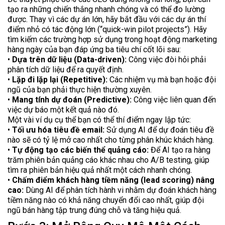
tạo ra những chiến thắng nhanh chóng và có thể đo lường
được. Thay vì các dự án lớn, hãy bắt đầu với các dự án thí
điểm nhỏ có tác động lớn (“quick-win pilot projects”). Hãy
tìm kiếm các trường hợp sử dụng trong hoạt động marketing
hàng ngày của bạn đáp ứng ba tiêu chí cốt lõi sau:
•
Dựa trên dữ liệu (Data-driven):
Công việc đòi hỏi phải
phân tích dữ liệu để ra quyết định.
•
Lặp đi lặp lại (Repetitive):
Các nhiệm vụ mà bạn hoặc đội
ngũ của bạn phải thực hiện thường xuyên.
•
Mang tính dự đoán (Predictive):
Công việc liên quan đến
việc dự báo một kết quả nào đó.
Một vài ví dụ cụ thể bạn có thể thí điểm ngay lập tức:
•
Tối ưu hóa tiêu đề email:
Sử dụng AI để dự đoán tiêu đề
nào sẽ có tỷ lệ mở cao nhất cho từng phân khúc khách hàng.
•
Tự động tạo các biến thể quảng cáo:
Để AI tạo ra hàng
trăm phiên bản quảng cáo khác nhau cho A/B testing, giúp
tìm ra phiên bản hiệu quả nhất một cách nhanh chóng.
•
Chấm điểm khách hàng tiềm năng (lead scoring) nâng
cao:
Dùng AI để phân tích hành vi nhằm dự đoán khách hàng
tiềm năng nào có khả năng chuyển đổi cao nhất, giúp đội
ngũ bán hàng tập trung đúng chỗ và tăng hiệu quả.