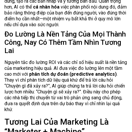
dung, tạo ra các bản nháp và ý tưởng ban đầu. Quan trọng
hơn, AI có thể
cá nhân hóa
việc phân phối nội dung đó, đảm
bảo rằng thông điệp của bạn đến đúng người, vào đúng thời
điểm họ cần nhất—một nhiệm vụ bất khả thi ở quy mô lớn
nếu chỉ dựa vào sức người.
Đo Lường Là Nền Tảng Của Mọi Thành
Công, Nay Có Thêm Tầm Nhìn Tương
Lai
Nguyên tắc đo lường ROI và các chỉ số hiệu suất là nền tảng
của marketing hiệu quả. AI đưa việc đo lường lên một tầm
cao mới với
phân tích dự đoán (predictive analytics)
.
Thay vì chỉ phân tích dữ liệu quá khứ để trả lời câu hỏi
“Chuyện gì đã xảy ra?”, AI giúp chúng ta trả lời câu hỏi chiến
lược hơn nhiều: “Chuyện gì sẽ xảy ra?”. Điều này cho phép
các nhà tiếp thị chuyển từ vai trò phản ứng sang chủ động,
đưa ra quyết định dựa trên dự báo thay vì chỉ nhìn lại quá
khứ.
Tương Lai Của Marketing Là
“Marketer + Machine”