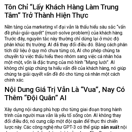
Tôn Chỉ “Lấy Khách Hàng Làm Trung
Tâm” Trở Thành Hiện Thực
Nền tảng của marketing vĩ đại vẫn là thấu hiểu sâu sắc “vấn
đề phải-giải-quyết” (must-solve problem) của khách hàng.
Trước đây, nguyên tắc này thường chỉ dừng lại ở mức độ
phân khúc thị trường. AI đã thay đổi điều đó. Bằng cách phân
tích dữ liệu ở quy mô chưa từng có, AI cho phép chúng ta
chuyển từ việc thấu hiểu theo nhóm sang việc cá nhân hóa
một-một, vốn là đặc trưng của mô hình “Mạng lưới”. AI
không chỉ giúp chúng ta hiểu vấn đề của khách hàng, nó giúp
chúng ta giải quyết vấn đề đó cho từng cá nhân một cách
chính xác.
Nội Dung Giá Trị Vẫn Là “Vua”, Nay Có
Thêm “Đội Quân” AI
Xây dựng nội dung phù hợp cho từng giai đoạn trong hành
trình của người mua vẫn là yếu tố sống còn. AI không thay
đổi điều đó; nó cung cấp một đội quân để thực thi chiến
lược này. Các công nghệ như GPT-3 có thể giúp
sản xuất
nội