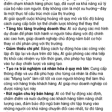
điểm chạm khách hàng phức tạp, đã vượt xa khả năng xử lý
của bộ não con người. Đây không còn là một xu hướng—đây
là một thực tế cấu trúc mới của thị trường.
AI giải quyết cuộc khủng hoảng về quy mô và tốc độ bằng
cách cung cấp bốn lợi thế chiến lược không thể thay thế:
•
Tăng tốc tăng trưởng doanh thu:
AI sử dụng các mô hình
dự đoán để phân tích hành vi người tiêu dùng với độ chính
xác cao hơn, giúp doanh nghiệp chủ động nắm bắt cơ hội
thay vì chỉ phản ứng với thị trường.
•
Giảm thiểu chi phí:
Bằng cách tự động hóa các công việc
lặp đi lặp lại và dựa trên dữ liệu, AI giải phóng các nhà tiếp
thị khỏi các nhiệm vụ tốn thời gian, cho phép họ tập trung
vào tư duy chiến lược và sáng tạo.
•
Tạo ra trải nghiệm cá nhân hóa ở quy mô lớn:
Cung cấp
thông điệp và ưu đãi phù hợp cho từng cá nhân là điều mà
các “Mạng lưới” làm rất tốt và con người không thể làm thủ
công với hàng triệu khách hàng. AI giúp mọi doanh nghiệp có
được năng lực này.
•
Rút ngắn chu kỳ bán hàng:
AI có thể tự động xác định,
chấm điểm và nuôi dưỡng các khách hàng tiềm năng chất
lượng cao, đảm bảo đội ngũ bán hàng chỉ tập trung vào
những người có khả năng chuyển đổi cao nhất, từ đó tăng