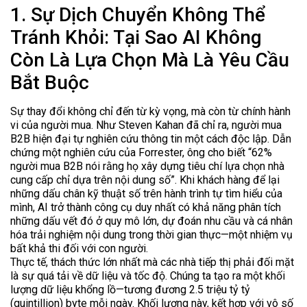
1. Sự Dịch Chuyển Không Thể
Tránh Khỏi: Tại Sao AI Không
Còn Là Lựa Chọn Mà Là Yêu Cầu
Bắt Buộc
Sự thay đổi không chỉ đến từ kỳ vọng, mà còn từ chính hành
vi của người mua. Như Steven Kahan đã chỉ ra, người mua
B2B hiện đại tự nghiên cứu thông tin một cách độc lập. Dẫn
chứng một nghiên cứu của Forrester, ông cho biết “62%
người mua B2B nói rằng họ xây dựng tiêu chí lựa chọn nhà
cung cấp chỉ dựa trên nội dung số”. Khi khách hàng để lại
những dấu chân kỹ thuật số trên hành trình tự tìm hiểu của
mình, AI trở thành công cụ duy nhất có khả năng phân tích
những dấu vết đó ở quy mô lớn, dự đoán nhu cầu và cá nhân
hóa trải nghiệm nội dung trong thời gian thực—một nhiệm vụ
bất khả thi đối với con người.
Thực tế, thách thức lớn nhất mà các nhà tiếp thị phải đối mặt
là sự quá tải về dữ liệu và tốc độ. Chúng ta tạo ra một khối
lượng dữ liệu khổng lồ—tương đương 2.5 triệu tỷ tỷ
(quintillion) byte mỗi ngày. Khối lượng này, kết hợp với vô số