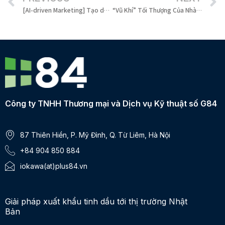
[AI-driven Marketing] Tạo dựng doanh nghiệp bất bại với AI trong cốt lõi
“Vũ Khí” Tối Thượng Của Nhà Tiếp Thị Trong Kỷ Nguyên AI
Công ty TNHH Thương mại và Dịch vụ Kỹ thuật số G84
87 Thiên Hiền, P. Mỹ Đình, Q. Từ Liêm, Hà Nội
+84 904 850 884
iokawa(at)plus84.vn
Giải pháp xuất khẩu tinh dầu tới thị trường Nhật
Bản