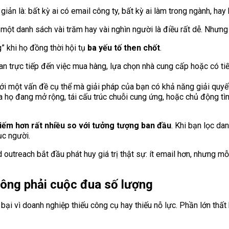
ản là: bất kỳ ai có email công ty, bất kỳ ai làm trong ngành, hay 
a một danh sách vài trăm hay vài nghìn người là điều rất dễ. Nhưn
 khi họ đồng thời hội tụ
ba yếu tố then chốt
.
n trực tiếp đến việc mua hàng, lựa chọn nhà cung cấp hoặc có tiế
i một vấn đề cụ thể mà giải pháp của bạn có khả năng giải quyết,
 họ đang mở rộng, tái cấu trúc chuỗi cung ứng, hoặc chủ động tì
iếm hơn rất nhiều so với tưởng tượng ban đầu
. Khi bạn lọc da
ục người.
outreach bắt đầu phát huy giá trị thật sự: ít email hơn, nhưng mỗ
hông phải cuộc đua số lượng
bại vì doanh nghiệp thiếu công cụ hay thiếu nỗ lực. Phần lớn thấ