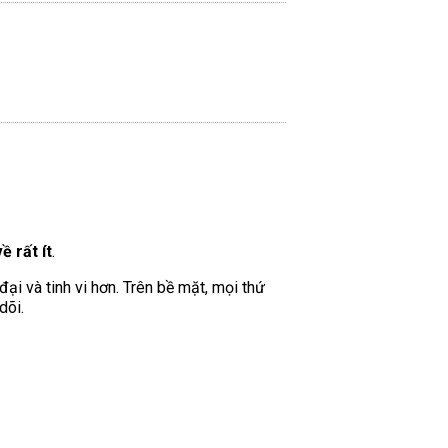
ề rất ít
.
i và tinh vi hơn. Trên bề mặt, mọi thứ
dõi.