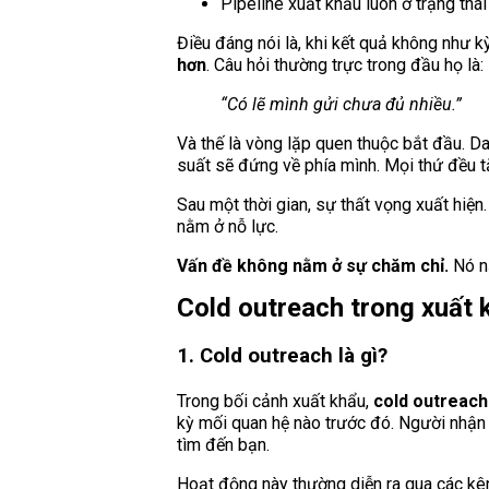
Pipeline xuất khẩu luôn ở trạng thá
Điều đáng nói là, khi kết quả không như k
hơn
. Câu hỏi thường trực trong đầu họ là:
“Có lẽ mình gửi chưa đủ nhiều.”
Và thế là vòng lặp quen thuộc bắt đầu. D
suất sẽ đứng về phía mình. Mọi thứ đều t
Sau một thời gian, sự thất vọng xuất hiện
nằm ở nỗ lực.
Vấn đề không nằm ở sự chăm chỉ.
Nó n
Cold outreach trong xuất k
1. Cold outreach là gì?
Trong bối cảnh xuất khẩu,
cold outreach
kỳ mối quan hệ nào trước đó. Người nhận 
tìm đến bạn.
Hoạt động này thường diễn ra qua các kên