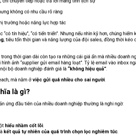
h
, chỉ chuyển tiếp hoặc trả lời mang tính lịch sự
nhưng không có nhu cầu rõ ràng
hị trường hoặc năng lực hợp tác
“có tín hiệu”, “có tiến triển”. Nhưng nếu nhìn kỹ hơn, chúng hiếm kh
ng
, tiêu tốn thời gian và năng lượng của đội sales, đồng thời kéo
 trong thời gian dài còn tạo ra những cái giá ẩn mà nhiều doanh n
 hình ảnh “supplier gửi email hàng loạt”. Tỷ lệ email vào inbox n
h nội bộ doanh nghiệp đánh giá là
“không hiệu quả”
.
reach, mà nằm ở
việc gửi quá nhiều cho sai người
.
ĩa là gì?
ản ứng đầu tiên của nhiều doanh nghiệp thường là nghi ngờ:
một
hiểu nhầm cốt lõi
.
là
kết quả tự nhiên của quá trình chọn lọc nghiêm túc
.