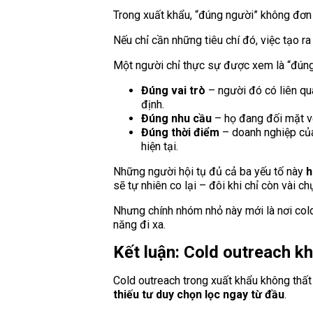
Trong xuất khẩu, “đúng người” không đơn gi
Nếu chỉ cần những tiêu chí đó, việc tạo r
Một người chỉ thực sự được xem là “đúng”
Đúng vai trò
– người đó có liên qua
định.
Đúng nhu cầu
– họ đang đối mặt vớ
Đúng thời điểm
– doanh nghiệp của
hiện tại.
Những người hội tụ đủ cả ba yếu tố này
h
sẽ tự nhiên co lại – đôi khi chỉ còn vài ch
Nhưng chính nhóm nhỏ này mới là nơi cold 
năng đi xa.
Kết luận: Cold outreach k
Cold outreach trong xuất khẩu không thất 
thiếu tư duy chọn lọc ngay từ đầu
.