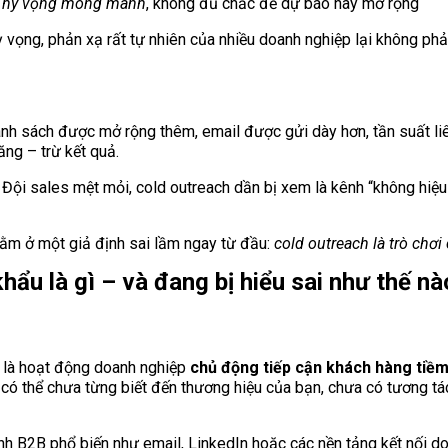
i
hy vọng mong manh
, không đủ chắc để dự báo hay mở rộng
ỳ vọng, phản xạ rất tự nhiên của nhiều doanh nghiệp lại không phả
anh sách được mở rộng thêm, email được gửi dày hơn, tần suất l
ăng – trừ kết quả.
. Đội sales mệt mỏi, cold outreach dần bị xem là kênh “không hiệu
ằm ở một giả định sai lầm ngay từ đầu:
cold outreach là trò chơi
hẩu là gì – và đang bị hiểu sai như thế nà
là hoạt động doanh nghiệp
chủ động tiếp cận khách hàng tiề
có thể chưa từng biết đến thương hiệu của bạn, chưa có tương tá
h B2B phổ biến như email, LinkedIn hoặc các nền tảng kết nối do