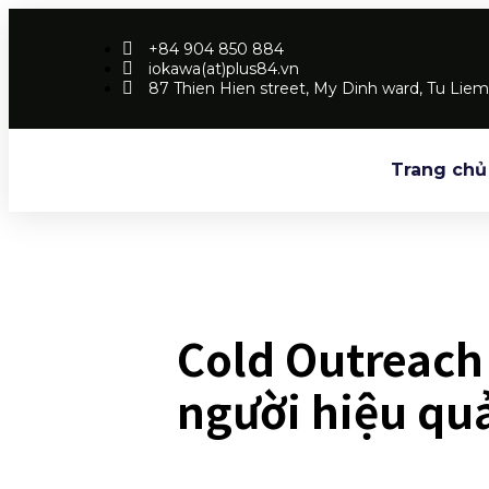
+84 904 850 884
iokawa(at)plus84.vn
87 Thien Hien street, My Dinh ward, Tu Liem 
Trang chủ
Cold Outreach 
người hiệu qu