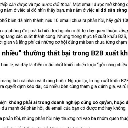
a
tiếp cận được
và
tạo được đối thoại
. Một email được mở không đ
ông nằm ở việc ai đó nhìn thấy bạn, mà nằm ở việc
ai đó sẵn sàng 
phổ biến đã hình thành: nếu 10 email chưa ra phản hồi, hãy gửi 10
là sự phóng đại, mà là biểu tượng cho một tư duy quen thuộc:
tăng
g tăng xác suất thành công. Nhưng trong thực tế xuất khẩu B2B, 
hời gian và lãng phí cả những cơ hội đúng mà bạn chưa từng chạm 
t nhiều” thường thất bại trong B2B xuất k
bán lẻ, và đây là điểm mấu chốt khiến chiến lược “gửi càng nhiều
mang tính cá nhân và ít ràng buộc. Ngược lại, trong xuất khẩu B2B
 ra quyết định kéo dài, có nhiều bên cùng tham gia đánh giá, và r
hiện:
không phải ai trong doanh nghiệp cũng có quyền, hoặc độ
do đủ mạnh để phản hồi, dù email của bạn có được mở hay không.
 ra phản hồi, những phản hồi này thường rơi vào ba nhóm quen thuộ