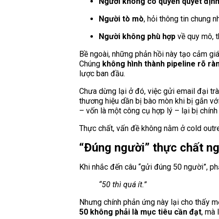
Người không có quyền quyết địn
Người tò mò
, hỏi thông tin chung 
Người không phù hợp
về quy mô, t
Bề ngoài, những phản hồi này tạo cảm giác 
Chúng
không hình thành pipeline rõ rà
lược ban đầu.
Chưa dừng lại ở đó, việc gửi email đại trà
thương hiệu dần bị bào mòn khi bị gắn với
– vốn là một công cụ hợp lý – lại bị chín
Thực chất, vấn đề không nằm ở cold out
“Đúng người” thực chất ngh
Khi nhắc đến câu “gửi đúng 50 người”, ph
“50 thì quá ít.”
Nhưng chính phản ứng này lại cho thấy 
50 không phải là mục tiêu cần đạt
, mà 