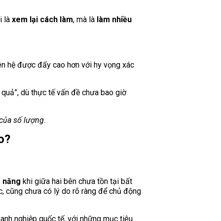
i là
xem lại cách làm
, mà là
làm nhiều
iên hệ được đẩy cao hơn với hy vọng xác
 quả”, dù thực tế vấn đề chưa bao giờ
 của số lượng
.
o?
m năng
khi giữa hai bên chưa tồn tại bất
c, cũng chưa có lý do rõ ràng để chủ động
anh nghiệp quốc tế, với những mục tiêu