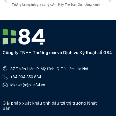
Tương lai ngành gia công cơ khí: Xu hướng bền vững và tự động hóa
Mây Tre Đan: Xu hướng xanh cho không gian sống hiện đại
Công ty TNHH Thương mại và Dịch vụ Kỹ thuật số G84
87 Thiên Hiền, P. Mỹ Đình, Q. Từ Liêm, Hà Nội
+84 904 850 884
iokawa(at)plus84.vn
Giải pháp xuất khẩu tinh dầu tới thị trường Nhật
Bản