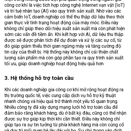
công cơ khí là việc tích hợp công nghệ Internet vạn vật (IoT)
và trí tuệ nhân tạo (AI) vào quy trình sản xuất. Nhờ vào các
cảm biến IoT, doanh nghiệp có thể thu thập dữ liệu theo thời
gian thực về tình trạng hoạt động của máy móc. Điều này
không chỉ giúp theo dõi hiệu suất sản xuất mà còn phát hiện
sớm các vấn đề tiềm ẩn. Khi kết hợp với AI, dữ liệu thu thập
được sẽ được phân tích để dự đoán và xử lý các sự cố, từ
đó giúp giảm thiểu thời gian ngừng máy và tăng cường độ
tin cậy của thiết bị. Hệ thống này không chỉ cải thiện chất
lượng sản phẩm mà còn góp phần tạo ra quy trình sản xuất
tối ưu, giúp doanh nghiệp hoạt động hiệu quả hơn.
3. Hệ thống hỗ trợ toàn cầu
Khi các doanh nghiệp gia công cơ khí mở rộng hoạt động ra
thị trường quốc tế, việc cung cấp dịch vụ hỗ trợ kỹ thuật
nhanh chóng và hiệu quả trở thành một yếu tố quan trọng.
Nhiều công ty đã xây dựng mạng lưới hỗ trợ toàn cầu để
đảm bảo rằng khách hàng, dù ở bất kỳ đâu, cũng có thể nhận
được sự trợ giúp kịp thời khi cần thiết. Điều này không chỉ
giúp tạo ra sự tin tưởng từ phía khách hàng mà còn củng cố
và duy trì mối quan hệ lâu dài với họ. Sự chú trọng vào dịch