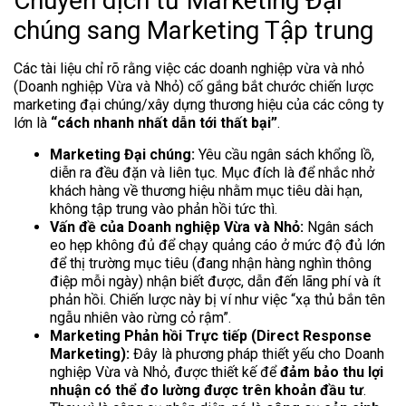
Chuyển dịch từ Marketing Đại
chúng sang Marketing Tập trung
Các tài liệu chỉ rõ rằng việc các doanh nghiệp vừa và nhỏ
(Doanh nghiệp Vừa và Nhỏ) cố gắng bắt chước chiến lược
marketing đại chúng/xây dựng thương hiệu của các công ty
lớn là
“cách nhanh nhất dẫn tới thất bại”
.
Marketing Đại chúng:
Yêu cầu ngân sách khổng lồ,
diễn ra đều đặn và liên tục. Mục đích là để nhắc nhở
khách hàng về thương hiệu nhằm mục tiêu dài hạn,
không tập trung vào phản hồi tức thì.
Vấn đề của Doanh nghiệp Vừa và Nhỏ:
Ngân sách
eo hẹp không đủ để chạy quảng cáo ở mức độ đủ lớn
để thị trường mục tiêu (đang nhận hàng nghìn thông
điệp mỗi ngày) nhận biết được, dẫn đến lãng phí và ít
phản hồi. Chiến lược này bị ví như việc “xạ thủ bắn tên
ngẫu nhiên vào rừng cỏ rậm”.
Marketing Phản hồi Trực tiếp (Direct Response
Marketing):
Đây là phương pháp thiết yếu cho Doanh
nghiệp Vừa và Nhỏ, được thiết kế để
đảm bảo thu lợi
nhuận có thể đo lường được trên khoản đầu tư
.