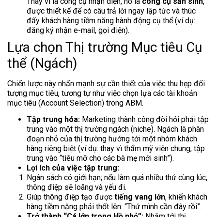
Thay vì là công cụ nhận diện, nó là
công cụ sản sinh
,
được thiết kế để có câu trả lời ngay lập tức và thúc
đẩy khách hàng tiềm năng hành động cụ thể (ví dụ:
đăng ký nhận e-mail, gọi điện).
Lựa chọn Thị trường Mục tiêu Cụ
thể (Ngách)
Chiến lược này nhấn mạnh sự cần thiết của việc thu hẹp đối
tượng mục tiêu, tương tự như việc chọn lựa các tài khoản
mục tiêu (Account Selection) trong ABM.
Tập trung hóa:
Marketing thành công đòi hỏi phải tập
trung vào một thị trường ngách (niche). Ngách là phân
đoạn nhỏ của thị trường hướng tới một nhóm khách
hàng riêng biệt (ví dụ: thay vì thẩm mỹ viện chung, tập
trung vào “tiêu mỡ cho các bà mẹ mới sinh”).
Lợi ích của việc tập trung:
Ngân sách có giới hạn; nếu làm quá nhiều thứ cùng lúc,
thông điệp sẽ loãng và yếu đi.
Giúp thông điệp tạo được
tiếng vang lớn
, khiến khách
hàng tiềm năng phải thốt lên: “Thứ mình cần đây rồi”.
Trở thành “Cá lớn trong Hồ nhỏ”:
Nhắm tới thị