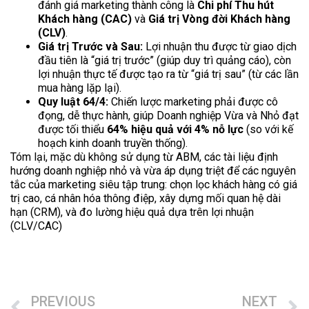
đánh giá marketing thành công là
Chi phí Thu hút
Khách hàng (CAC)
và
Giá trị Vòng đời Khách hàng
(CLV)
.
Giá trị Trước và Sau:
Lợi nhuận thu được từ giao dịch
đầu tiên là “giá trị trước” (giúp duy trì quảng cáo), còn
lợi nhuận thực tế được tạo ra từ “giá trị sau” (từ các lần
mua hàng lặp lại).
Quy luật 64/4:
Chiến lược marketing phải được cô
đọng, dễ thực hành, giúp Doanh nghiệp Vừa và Nhỏ đạt
được tối thiểu
64% hiệu quả với 4% nỗ lực
(so với kế
hoạch kinh doanh truyền thống).
Tóm lại, mặc dù không sử dụng từ ABM, các tài liệu định
hướng doanh nghiệp nhỏ và vừa áp dụng triệt để các nguyên
tắc của marketing siêu tập trung: chọn lọc khách hàng có giá
trị cao, cá nhân hóa thông điệp, xây dựng mối quan hệ dài
hạn (CRM), và đo lường hiệu quả dựa trên lợi nhuận
(CLV/CAC)
PREVIOUS
NEXT