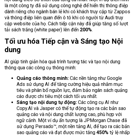
là một công ty đã sử dụng công nghệ để hiển thị thông điệp
dành riêng cho ngành bán lẻ khi có khách truy cập từ Zappos
và thông điệp liên quan đến ô tô khi có người từ Audi truy
cập website của họ. Cách tiếp cận này đã giúp tăng số lượt
tải sách trắng (white paper) lên đến
200%
.
Tối ưu hóa Tiếp cận và Sáng tạo Nội
dung
AI giúp tinh giản hóa quá trình tương tác và tạo nội dung
thông qua các công cụ thông minh:
Quảng cáo thông minh:
Các nền tảng như Google
Ads sử dụng AI để tăng cường hiệu quả nhắm mục
tiêu và phân bổ nguồn lực, đảm bảo ngân sách quảng
cáo được chi tiêu một cách tối ưu nhất.
Sáng tạo nội dung tự động:
Các công cụ AI như
Copy.AI và Jasper có thể tự động tạo ra các bản sao
quảng cáo và nội dung chất lượng cao, phù hợp với
ngữ cảnh. Một ví dụ ấn tượng là JPMorgan Chase đã
sử dụng Persado™, một nền tảng AI, để tạo ra các bản
sao quảng cáo và đạt được mức tăng
450%
tỷ lệ nhấp