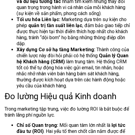
và dữ liệu tương tác
nhằm tìm kiếm những thay đổi
quan trọng trong hành vi cá nhân của mỗi khách hàng
(sự kiện về sản phẩm, phong cách sống).
Tối ưu hóa Liên lạc:
Marketing dựa trên sự kiện cho
phép
quản trị tần suất liên lạc
, đảm bảo giao tiếp chỉ
được thực hiện tại thời điểm thích hợp nhất cho khách
hàng, tránh “dội bom” họ bằng những thông điệp dồn
dập.
Xây dựng Cơ sở hạ tầng Marketing:
Thành công của
chiến lược này đòi hỏi phải có hệ thống
Quản lý Quan
hệ Khách hàng (CRM)
làm trung tâm. Hệ thống CRM
tốt có thể tự động hóa việc gửi email, tin nhắn, hoặc
nhắc nhở nhân viên bán hàng bám sát khách hàng,
thường được kích hoạt dựa trên các hành động hoặc
yêu cầu của khách hàng.
Đo lường Hiệu quả Kinh doanh
Trong marketing tập trung, việc đo lường ROI là bắt buộc để
tránh lãng phí nguồn lực.
Chỉ số Quan trọng:
Mối quan tâm lớn nhất là
lợi tức
đầu tư (ROI)
. Hai yếu tố then chốt cần nắm được để