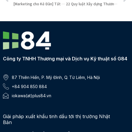
[Marketing cho Kẻ Đần] Tất tần tật về Xây dựng Thương Hiệu trong kỷ nguyên AI
22 Quy luật Xây dựng Thương Hiệu: Liệu có còn “Bất Biến” trong kỷ nguyên AI?
Công ty TNHH Thương mại và Dịch vụ Kỹ thuật số G84
87 Thiên Hiền, P. Mỹ Đình, Q. Từ Liêm, Hà Nội
+84 904 850 884
iokawa(at)plus84.vn
Giải pháp xuất khẩu tinh dầu tới thị trường Nhật
Bản