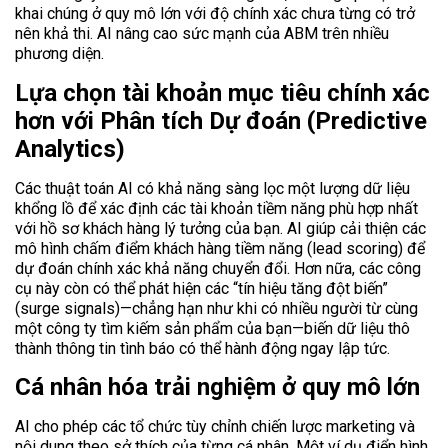
khai chúng ở quy mô lớn với độ chính xác chưa từng có trở
nên khả thi. AI nâng cao sức mạnh của ABM trên nhiều
phương diện.
Lựa chọn tài khoản mục tiêu chính xác
hơn với Phân tích Dự đoán (Predictive
Analytics)
Các thuật toán AI có khả năng sàng lọc một lượng dữ liệu
khổng lồ để xác định các tài khoản tiềm năng phù hợp nhất
với hồ sơ khách hàng lý tưởng của bạn. AI giúp cải thiện các
mô hình chấm điểm khách hàng tiềm năng (lead scoring) để
dự đoán chính xác khả năng chuyển đổi. Hơn nữa, các công
cụ này còn có thể phát hiện các “tín hiệu tăng đột biến”
(surge signals)—chẳng hạn như khi có nhiều người từ cùng
một công ty tìm kiếm sản phẩm của bạn—biến dữ liệu thô
thành thông tin tình báo có thể hành động ngay lập tức.
Cá nhân hóa trải nghiệm ở quy mô lớn
AI cho phép các tổ chức tùy chỉnh chiến lược marketing và
nội dung theo sở thích của từng cá nhân. Một ví dụ điển hình