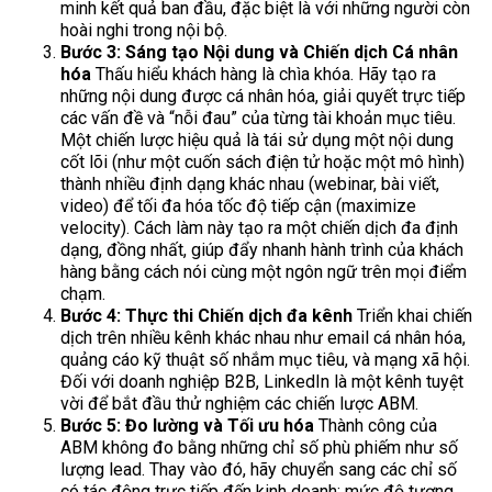
minh kết quả ban đầu, đặc biệt là với những người còn
hoài nghi trong nội bộ.
Bước 3: Sáng tạo Nội dung và Chiến dịch Cá nhân
hóa
Thấu hiểu khách hàng là chìa khóa. Hãy tạo ra
những nội dung được cá nhân hóa, giải quyết trực tiếp
các vấn đề và “nỗi đau” của từng tài khoản mục tiêu.
Một chiến lược hiệu quả là tái sử dụng một nội dung
cốt lõi (như một cuốn sách điện tử hoặc một mô hình)
thành nhiều định dạng khác nhau (webinar, bài viết,
video) để tối đa hóa tốc độ tiếp cận (maximize
velocity). Cách làm này tạo ra một chiến dịch đa định
dạng, đồng nhất, giúp đẩy nhanh hành trình của khách
hàng bằng cách nói cùng một ngôn ngữ trên mọi điểm
chạm.
Bước 4: Thực thi Chiến dịch đa kênh
Triển khai chiến
dịch trên nhiều kênh khác nhau như email cá nhân hóa,
quảng cáo kỹ thuật số nhắm mục tiêu, và mạng xã hội.
Đối với doanh nghiệp B2B, LinkedIn là một kênh tuyệt
vời để bắt đầu thử nghiệm các chiến lược ABM.
Bước 5: Đo lường và Tối ưu hóa
Thành công của
ABM không đo bằng những chỉ số phù phiếm như số
lượng lead. Thay vào đó, hãy chuyển sang các chỉ số
có tác động trực tiếp đến kinh doanh: mức độ tương