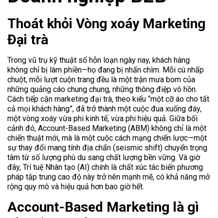
Thoát khỏi Vòng xoáy Marketing
Đại trà
Trong vũ trụ kỹ thuật số hỗn loạn ngày nay, khách hàng
không chỉ bị làm phiền—họ đang bị nhấn chìm. Mỗi cú nhấp
chuột, mỗi lượt cuộn trang đều là một trận mưa bom của
những quảng cáo chung chung, những thông điệp vô hồn.
Cách tiếp cận marketing đại trà, theo kiểu “một cỡ áo cho tất
cả mọi khách hàng”, đã trở thành một cuộc đua xuống đáy,
một vòng xoáy vừa phi kinh tế, vừa phi hiệu quả. Giữa bối
cảnh đó, Account-Based Marketing (ABM) không chỉ là một
chiến thuật mới, mà là một cuộc cách mạng chiến lược—một
sự thay đổi mang tính địa chấn (seismic shift) chuyển trọng
tâm từ số lượng phù du sang chất lượng bền vững. Và giờ
đây, Trí tuệ Nhân tạo (AI) chính là chất xúc tác biến phương
pháp tập trung cao độ này trở nên mạnh mẽ, có khả năng mở
rộng quy mô và hiệu quả hơn bao giờ hết.
Account-Based Marketing là gì