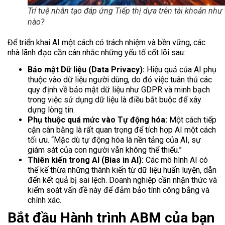
Trí tuệ nhân tạo đáp ứng Tiếp thị dựa trên tài khoản như
nào?
Để triển khai AI một cách có trách nhiệm và bền vững, các
nhà lãnh đạo cần cân nhắc những yếu tố cốt lõi sau:
Bảo mật Dữ liệu (Data Privacy):
Hiệu quả của AI phụ
thuộc vào dữ liệu người dùng, do đó việc tuân thủ các
quy định về bảo mật dữ liệu như GDPR và minh bạch
trong việc sử dụng dữ liệu là điều bắt buộc để xây
dựng lòng tin.
Phụ thuộc quá mức vào Tự động hóa:
Một cách tiếp
cận cân bằng là rất quan trọng để tích hợp AI một cách
tối ưu.
“Mặc dù tự động hóa là nền tảng của AI, sự
giám sát của con người vẫn không thể thiếu.”
Thiên kiến trong AI (Bias in AI):
Các mô hình AI có
thể kế thừa những thành kiến từ dữ liệu huấn luyện, dẫn
đến kết quả bị sai lệch. Doanh nghiệp cần nhận thức và
kiểm soát vấn đề này để đảm bảo tính công bằng và
chính xác.
Bắt đầu Hành trình ABM của bạn