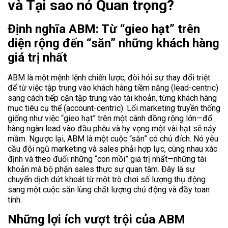
và Tại sao nó Quan trọng?
Định nghĩa ABM: Từ “gieo hạt” trên
diện rộng đến “săn” những khách hàng
giá trị nhất
ABM là một mệnh lệnh chiến lược, đòi hỏi sự thay đổi triệt
để từ việc tập trung vào khách hàng tiềm năng (lead-centric)
sang cách tiếp cận tập trung vào tài khoản, từng khách hàng
mục tiêu cụ thể (account-centric). Lối marketing truyền thống
giống như việc “gieo hạt” trên một cánh đồng rộng lớn—đổ
hàng ngàn lead vào đầu phễu và hy vọng một vài hạt sẽ nảy
mầm. Ngược lại, ABM là một cuộc “săn” có chủ đích. Nó yêu
cầu đội ngũ marketing và sales phải hợp lực, cùng nhau xác
định và theo đuổi những “con mồi” giá trị nhất—những tài
khoản mà bộ phận sales thực sự quan tâm. Đây là sự
chuyển dịch dứt khoát từ một trò chơi số lượng thụ động
sang một cuộc săn lùng chất lượng chủ động và đầy toan
tính.
Những lợi ích vượt trội của ABM