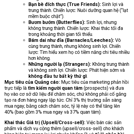
Bạn bè đích thực (True Friends):
Sinh lợi và
trung thành. Chiến lược: Nuôi dưỡng quan hệ (“lạt
mềm buộc chặt”).
Bươm bướm (Butterflies):
Sinh lợi, nhưng
không trung thành. Chiến lược: Khai thác tối đa
trong khoảng thời gian tối thiểu.
Bám dai như đỉa (Barnacles/Leeches):
Vô
cùng trung thành, nhưng không sinh lợi. Chiến
lược: Tìm hiểu xem họ có tiềm năng chi tiêu nhiều
hơn không.
Những người lạ (Strangers):
Không trung thành
và không sinh lợi. Chiến lược: Phát hiện sớm và
không đầu tư bất kỳ thứ gì
.
Mục tiêu của Quảng cáo:
Mục tiêu của marketing phản hồi
trực tiếp là
tìm kiếm người quan tâm
(prospects) và đưa
họ vào cơ sở dữ liệu để chăm sóc, chứ không phải cố gắng
tạo ra đơn hàng ngay lập tức. Chỉ 3% thị trường sẵn sàng
mua ngay; bằng cách chăm sóc, tỷ lệ này có thể tăng lên
40% (bao gồm 3% mua ngay và 37% quan tâm).
Khai thác Giá trị (Upsell/Cross-sell):
Việc bán các sản
phẩm và dịch vụ cộng thêm (upsell/cross-sell) cho khách