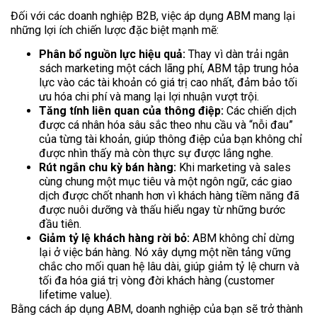
Đối với các doanh nghiệp B2B, việc áp dụng ABM mang lại
những lợi ích chiến lược đặc biệt mạnh mẽ:
Phân bổ nguồn lực hiệu quả:
Thay vì dàn trải ngân
sách marketing một cách lãng phí, ABM tập trung hỏa
lực vào các tài khoản có giá trị cao nhất, đảm bảo tối
ưu hóa chi phí và mang lại lợi nhuận vượt trội.
Tăng tính liên quan của thông điệp:
Các chiến dịch
được cá nhân hóa sâu sắc theo nhu cầu và “nỗi đau”
của từng tài khoản, giúp thông điệp của bạn không chỉ
được nhìn thấy mà còn thực sự được lắng nghe.
Rút ngắn chu kỳ bán hàng:
Khi marketing và sales
cùng chung một mục tiêu và một ngôn ngữ, các giao
dịch được chốt nhanh hơn vì khách hàng tiềm năng đã
được nuôi dưỡng và thấu hiểu ngay từ những bước
đầu tiên.
Giảm tỷ lệ khách hàng rời bỏ:
ABM không chỉ dừng
lại ở việc bán hàng. Nó xây dựng một nền tảng vững
chắc cho mối quan hệ lâu dài, giúp giảm tỷ lệ churn và
tối đa hóa giá trị vòng đời khách hàng (customer
lifetime value).
Bằng cách áp dụng ABM, doanh nghiệp của bạn sẽ trở thành