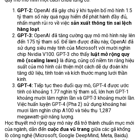
GPT-2:
OpenAI đã gây chú ý khi tuyên bố mô hình 1.5
tỷ tham số này quá nguy hiểm để phát hành đầy đủ,
nhấn mạnh rủi ro về việc
sản xuất thông tin sai lệch
hàng loạt
.
GPT-3:
OpenAI đã tăng cường quy mô mô hình này lên
đến 175 tỷ tham số. Để làm được điều này, OpenAI đã
sử dụng siêu máy tính của Microsoft với mười nghìn
chip Nvidia V100. GPT-3 cho thấy
luật mở rộng quy
mô (scaling laws)
là đúng, củng cố niềm tin rằng hiệu
suất của mô hình cải thiện một cách dễ dự đoán khi
tăng dữ liệu, tính toán và kích thước mạng lưới thần
kinh.
GPT-4:
Tiếp tục theo đuổi quy mô, GPT-4 được ước
tính có khoảng 1.77 nghìn tỷ tham số, lớn hơn GPT-1
khoảng mười lăm nghìn lần và GPT-3 khoảng mười lần.
Việc huấn luyện GPT-4 (Pha 2) sử dụng khoảng hai
mươi lăm nghìn chip A100 và tiêu thụ 1,287
megawatt-giờ năng lượng.
Học thuyết mở rộng quy mô này đã trở thành chuẩn mực mới
của ngành, dẫn đến
cuộc đua vũ trang
giữa các gã khổng
lồ công nghệ (Microsoft, Google DeepMind, Meta, Baidu).