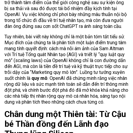
trở thành tâm điểm của thế giới công nghệ sau sự kiện ông
bị sa thải và sau đó được tái bổ nhiệm đầy kịch tính tại
OpenAI. Vụ việc không chỉ phơi bày những mâu thuẫn nội bộ
trong tổ chức đi đầu về trí tuệ nhân tạo, mà còn đưa người
đàn ông đứng sau cơn sốt ChatGPT ra ánh sáng toàn cầu.
Tuy nhiên, bài viết này không chỉ là một bản tóm tắt tiểu sử.
Mục đích của chúng ta là phân tích một luận điểm trung tâm
mang tính quyết định: cách mà nỗi ám ảnh của Sam Altman
với Trí tuệ Tổng quát Nhân tạo (AGI) và triết lý “quy luật quy
mô” (scaling laws) của OpenAI không chỉ là con đường dẫn
đến AGI, mà còn là tiền đề trí tuệ và kỹ thuật trực tiếp cho sự
trỗi dậy của “Marketing quy mô lớn”. Luồng tư tưởng xuyên
suốt chính là
quy mô
: OpenAI đã chứng minh rằng việc nhân
rộng dữ liệu và sức mạnh tính toán sẽ dẫn đến trí thông minh
đột phá; và chính bước đột phá đó đã mở khóa khả năng cho
các nhà tiếp thị nhân rộng quy mô cá nhân hóa, sáng tạo nội
dung và phân tích theo những cách chưa từng có.
Chân dung một Thiên tài: Từ Cậu
bé Thần đồng đến Lãnh đạo