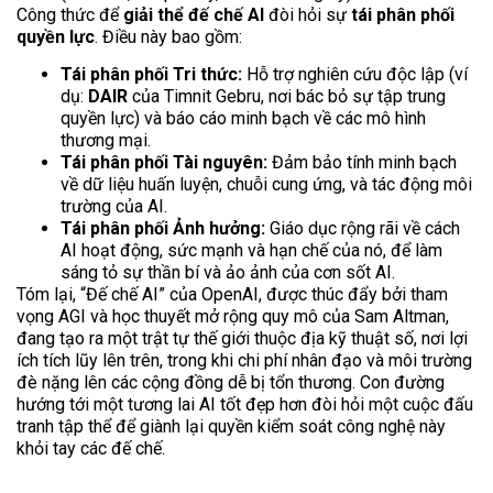
Công thức để
giải thể đế chế AI
đòi hỏi sự
tái phân phối
quyền lực
. Điều này bao gồm:
Tái phân phối Tri thức:
Hỗ trợ nghiên cứu độc lập (ví
dụ:
DAIR
của Timnit Gebru, nơi bác bỏ sự tập trung
quyền lực) và báo cáo minh bạch về các mô hình
thương mại.
Tái phân phối Tài nguyên:
Đảm bảo tính minh bạch
về dữ liệu huấn luyện, chuỗi cung ứng, và tác động môi
trường của AI.
Tái phân phối Ảnh hưởng:
Giáo dục rộng rãi về cách
AI hoạt động, sức mạnh và hạn chế của nó, để làm
sáng tỏ sự thần bí và ảo ảnh của cơn sốt AI.
Tóm lại, “Đế chế AI” của OpenAI, được thúc đẩy bởi tham
vọng AGI và học thuyết mở rộng quy mô của Sam Altman,
đang tạo ra một trật tự thế giới thuộc địa kỹ thuật số, nơi lợi
ích tích lũy lên trên, trong khi chi phí nhân đạo và môi trường
đè nặng lên các cộng đồng dễ bị tổn thương. Con đường
hướng tới một tương lai AI tốt đẹp hơn đòi hỏi một cuộc đấu
tranh tập thể để giành lại quyền kiểm soát công nghệ này
khỏi tay các đế chế.