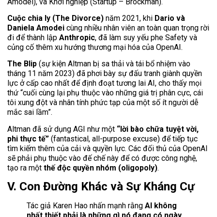
Amodei), và Khởi nghiệp (Startup – Brockman).
Cuộc chia ly (The Divorce)
năm 2021, khi
Dario và
Daniela Amodei
cùng nhiều nhân viên an toàn quan trọng rời
đi để thành lập
Anthropic
, đã làm suy yếu phe Safety và
củng cố thêm xu hướng thương mại hóa của OpenAI.
The Blip
(sự kiện Altman bị sa thải và tái bổ nhiệm vào
tháng 11 năm 2023) đã phơi bày sự đấu tranh giành quyền
lực ở cấp cao nhất để định đoạt tương lai AI, cho thấy mọi
thứ “cuối cùng lại phụ thuộc vào những giá trị phân cực, cái
tôi xung đột và nhân tính phức tạp của một số ít người dễ
mắc sai lầm”.
Altman đã sử dụng AGI như một
“lời bào chữa tuyệt vời,
phi thực tế”
(fantastical, all-purpose excuse) để tiếp tục
tìm kiếm thêm của cải và quyền lực. Các đối thủ của OpenAI
sẽ phải phụ thuộc vào đế chế này để có được công nghệ,
tạo ra một
thế độc quyền nhóm (oligopoly)
.
V. Con Đường Khác và Sự Kháng Cự
Tác giả Karen Hao nhấn mạnh rằng
AI không
nhất thiết phải là những gì nó đang có ngày