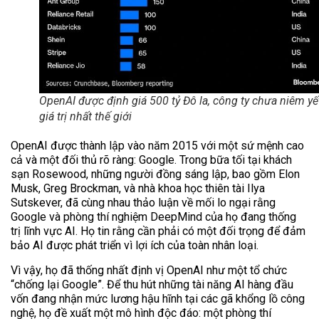
OpenAI được định giá 500 tỷ Đô la, công ty chưa niêm yế
giá trị nhất thế giới
OpenAI được thành lập vào năm 2015 với một sứ mệnh cao
cả và một đối thủ rõ ràng: Google. Trong bữa tối tại khách
sạn Rosewood, những người đồng sáng lập, bao gồm Elon
Musk, Greg Brockman, và nhà khoa học thiên tài Ilya
Sutskever, đã cùng nhau thảo luận về mối lo ngại rằng
Google và phòng thí nghiệm DeepMind của họ đang thống
trị lĩnh vực AI. Họ tin rằng cần phải có một đối trọng để đảm
bảo AI được phát triển vì lợi ích của toàn nhân loại.
Vì vậy, họ đã thống nhất định vị OpenAI như một tổ chức
“chống lại Google”. Để thu hút những tài năng AI hàng đầu
vốn đang nhận mức lương hậu hĩnh tại các gã khổng lồ công
nghệ, họ đề xuất một mô hình độc đáo: một phòng thí