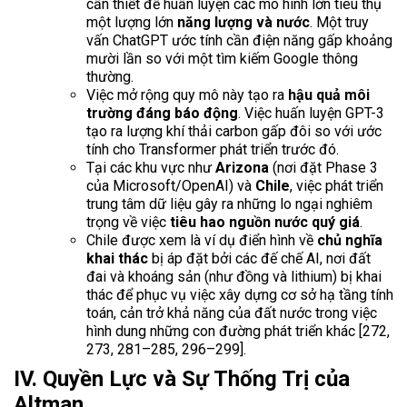
cần thiết để huấn luyện các mô hình lớn tiêu thụ
một lượng lớn
năng lượng và nước
. Một truy
vấn ChatGPT ước tính cần điện năng gấp khoảng
mười lần so với một tìm kiếm Google thông
thường.
Việc mở rộng quy mô này tạo ra
hậu quả môi
trường đáng báo động
. Việc huấn luyện GPT-3
tạo ra lượng khí thải carbon gấp đôi so với ước
tính cho Transformer phát triển trước đó.
Tại các khu vực như
Arizona
(nơi đặt Phase 3
của Microsoft/OpenAI) và
Chile
, việc phát triển
trung tâm dữ liệu gây ra những lo ngại nghiêm
trọng về việc
tiêu hao nguồn nước quý giá
.
Chile được xem là ví dụ điển hình về
chủ nghĩa
khai thác
bị áp đặt bởi các đế chế AI, nơi đất
đai và khoáng sản (như đồng và lithium) bị khai
thác để phục vụ việc xây dựng cơ sở hạ tầng tính
toán, cản trở khả năng của đất nước trong việc
hình dung những con đường phát triển khác [272,
273, 281–285, 296–299].
IV. Quyền Lực và Sự Thống Trị của
Altman