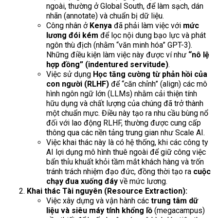
ngoài, thường ở Global South, để làm sạch, dán
nhãn (annotate) và chuẩn bị dữ liệu.
Công nhân ở
Kenya
đã phải làm việc với
mức
lương đói kém
để lọc nội dung bạo lực và phát
ngôn thù địch (nhằm “văn minh hóa” GPT-3).
Những điều kiện làm việc này được ví như
“nô lệ
hợp đồng” (indentured servitude)
.
Việc sử dụng
Học tăng cường từ phản hồi của
con người (RLHF)
để “căn chỉnh” (align) các mô
hình ngôn ngữ lớn (LLMs) nhằm cải thiện tính
hữu dụng và chất lượng của chúng đã trở thành
một chuẩn mực. Điều này tạo ra nhu cầu bùng nổ
đối với lao động RLHF, thường được cung cấp
thông qua các nền tảng trung gian như Scale AI.
Việc khai thác này là có hệ thống, khi các công ty
AI lợi dụng mô hình thuê ngoài để giữ công việc
bẩn thỉu khuất khỏi tầm mắt khách hàng và trốn
tránh trách nhiệm đạo đức, đồng thời tạo ra
cuộc
chạy đua xuống đáy
về mức lương.
Khai thác Tài nguyên (Resource Extraction):
Việc xây dựng và vận hành các
trung tâm dữ
liệu và siêu máy tính khổng lồ
(megacampus)