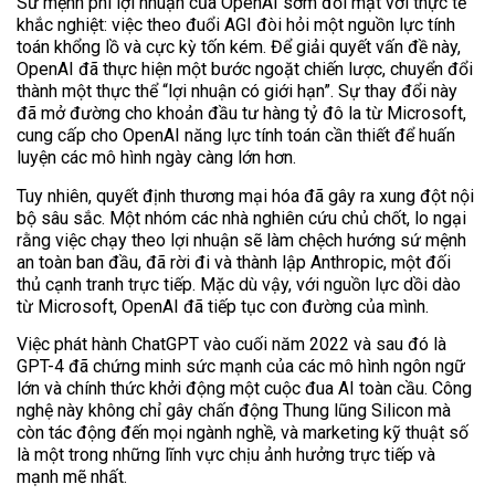
Sứ mệnh phi lợi nhuận của OpenAI sớm đối mặt với thực tế
khắc nghiệt: việc theo đuổi AGI đòi hỏi một nguồn lực tính
toán khổng lồ và cực kỳ tốn kém. Để giải quyết vấn đề này,
OpenAI đã thực hiện một bước ngoặt chiến lược, chuyển đổi
thành một thực thể “lợi nhuận có giới hạn”. Sự thay đổi này
đã mở đường cho khoản đầu tư hàng tỷ đô la từ Microsoft,
cung cấp cho OpenAI năng lực tính toán cần thiết để huấn
luyện các mô hình ngày càng lớn hơn.
Tuy nhiên, quyết định thương mại hóa đã gây ra xung đột nội
bộ sâu sắc. Một nhóm các nhà nghiên cứu chủ chốt, lo ngại
rằng việc chạy theo lợi nhuận sẽ làm chệch hướng sứ mệnh
an toàn ban đầu, đã rời đi và thành lập Anthropic, một đối
thủ cạnh tranh trực tiếp. Mặc dù vậy, với nguồn lực dồi dào
từ Microsoft, OpenAI đã tiếp tục con đường của mình.
Việc phát hành ChatGPT vào cuối năm 2022 và sau đó là
GPT-4 đã chứng minh sức mạnh của các mô hình ngôn ngữ
lớn và chính thức khởi động một cuộc đua AI toàn cầu. Công
nghệ này không chỉ gây chấn động Thung lũng Silicon mà
còn tác động đến mọi ngành nghề, và marketing kỹ thuật số
là một trong những lĩnh vực chịu ảnh hưởng trực tiếp và
mạnh mẽ nhất.