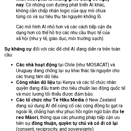
nay
. Có những con đường phát triển AI khác,
không cần chấp nhận logic của quy mô chưa
từng có và sự tiêu thụ tài nguyên khổng lồ.
Các mô hình AI nhỏ hơn và các cách tiếp cận đa
dạng hơn có thể hỗ trợ các nhu cầu thực tế của
xã hội (như y tế, giáo dục, môi trường sạch).
Sự kháng cự
đối với các đế chế AI đang diễn ra trên toàn
cầu:
Các nhà hoạt động
tại Chile (như MOSACAT) và
Uruguay đang chống lại sự khai thác tài nguyên cho
các trung tâm dữ liệu.
Công nhân dữ liệu
tại Kenya và các tổ chức nhân
quyền đang đấu tranh cho tiêu chuẩn lao động quốc tế
và mức lương tối thiểu được đảm bảo.
Các tổ chức như Te Hiku Media
ở New Zealand
đang sử dụng AI để củng cố các cộng đồng bị gạt ra
ngoài lề, chẳng hạn như phục hồi ngôn ngữ bản địa
te
reo Māori
, thông qua các phương pháp tiếp cận ưu
tiên sự
đồng thuận, quyền tự chủ và có đi có lại
(consent, reciprocity, and sovereignty).