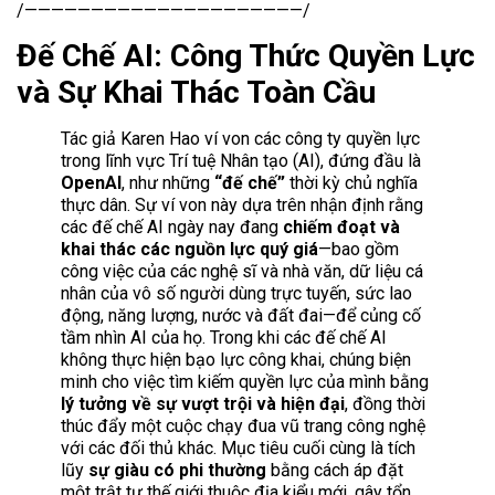
/—————————————————————/
Đế Chế AI: Công Thức Quyền Lực
và Sự Khai Thác Toàn Cầu
Tác giả Karen Hao ví von các công ty quyền lực
trong lĩnh vực Trí tuệ Nhân tạo (AI), đứng đầu là
OpenAI
, như những
“đế chế”
thời kỳ chủ nghĩa
thực dân. Sự ví von này dựa trên nhận định rằng
các đế chế AI ngày nay đang
chiếm đoạt và
khai thác các nguồn lực quý giá
—bao gồm
công việc của các nghệ sĩ và nhà văn, dữ liệu cá
nhân của vô số người dùng trực tuyến, sức lao
động, năng lượng, nước và đất đai—để củng cố
tầm nhìn AI của họ. Trong khi các đế chế AI
không thực hiện bạo lực công khai, chúng biện
minh cho việc tìm kiếm quyền lực của mình bằng
lý tưởng về sự vượt trội và hiện đại
, đồng thời
thúc đẩy một cuộc chạy đua vũ trang công nghệ
với các đối thủ khác. Mục tiêu cuối cùng là tích
lũy
sự giàu có phi thường
bằng cách áp đặt
một trật tự thế giới thuộc địa kiểu mới, gây tổn