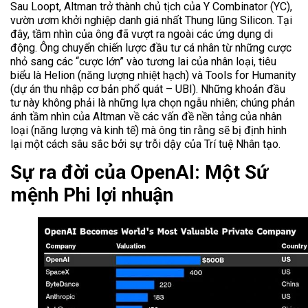
Sau Loopt, Altman trở thành chủ tịch của Y Combinator (YC),
vườn ươm khởi nghiệp danh giá nhất Thung lũng Silicon. Tại
đây, tầm nhìn của ông đã vượt ra ngoài các ứng dụng di
động. Ông chuyển chiến lược đầu tư cá nhân từ những cược
nhỏ sang các “cược lớn” vào tương lai của nhân loại, tiêu
biểu là Helion (năng lượng nhiệt hạch) và Tools for Humanity
(dự án thu nhập cơ bản phổ quát – UBI). Những khoản đầu
tư này không phải là những lựa chọn ngẫu nhiên; chúng phản
ánh tầm nhìn của Altman về các vấn đề nền tảng của nhân
loại (năng lượng và kinh tế) mà ông tin rằng sẽ bị định hình
lại một cách sâu sắc bởi sự trỗi dậy của Trí tuệ Nhân tạo.
Sự ra đời của OpenAI: Một Sứ
mệnh Phi lợi nhuận