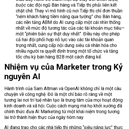
buộc
các đội ngũ Bán hàng và Tiếp thị phải liên kết
chặt chẽ. Thay vì mô hình cũ nơi Tiếp thị chỉ đơn thuần
“ném khách hàng tiềm năng qua tường” cho Bán hàng,
các nền tảng ABM do AI cung cấp một cái nhìn thống
nhất về mức độ tương tác của các tài khoản mục tiêu—
một “phiên bản sự thật duy nhất”. Điều này cho phép
cả hai đội phối hợp nỗ lực vào các tài khoản quan
trọng nhất, cung cấp nội dung siêu cá nhân hóa cho
nhiều người ra quyết định trong một tổ chức và tăng
tốc chu kỳ bán hàng B2B một cách đáng kể.
Nhiệm vụ của Marketer trong Kỷ
nguyên AI
Hành trình của Sam Altman và OpenAI không chỉ là một câu
chuyện về công nghệ. Đó là một chỉ báo rõ ràng về một
tương lai nơi trí tuệ nhân tạo là trung tâm của mọi hoạt động
kinh doanh và xã hội. Cuộc cách mạng mà họ khởi xướng đã
chính thức đưa AI Marketing từ một khái niệm trong tương
lai trở thành hiện thực của ngày hôm nay.
AI đang trao cho các nhà tiếp thị những “siêu năng lực” thực