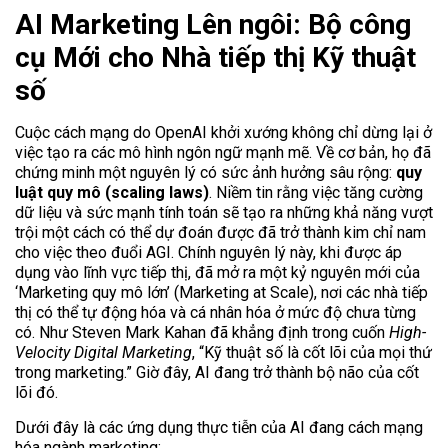
AI Marketing Lên ngôi: Bộ công
cụ Mới cho Nhà tiếp thị Kỹ thuật
số
Cuộc cách mạng do OpenAI khởi xướng không chỉ dừng lại ở
việc tạo ra các mô hình ngôn ngữ mạnh mẽ. Về cơ bản, họ đã
chứng minh một nguyên lý có sức ảnh hưởng sâu rộng:
quy
luật quy mô (scaling laws)
. Niềm tin rằng việc tăng cường
dữ liệu và sức mạnh tính toán sẽ tạo ra những khả năng vượt
trội một cách có thể dự đoán được đã trở thành kim chỉ nam
cho việc theo đuổi AGI. Chính nguyên lý này, khi được áp
dụng vào lĩnh vực tiếp thị, đã mở ra một kỷ nguyên mới của
‘Marketing quy mô lớn’ (Marketing at Scale), nơi các nhà tiếp
thị có thể tự động hóa và cá nhân hóa ở mức độ chưa từng
có. Như Steven Mark Kahan đã khẳng định trong cuốn
High-
Velocity Digital Marketing
, “Kỹ thuật số là cốt lõi của mọi thứ
trong marketing.” Giờ đây, AI đang trở thành bộ não của cốt
lõi đó.
Dưới đây là các ứng dụng thực tiễn của AI đang cách mạng
hóa ngành marketing: