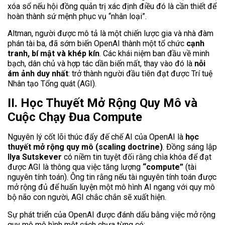
xóa sổ nếu hội đồng quản trị xác định điều đó là cần thiết để
hoàn thành sứ mệnh phục vụ “nhân loại”.
Altman, người được mô tả là một chiến lược gia và nhà đàm
phán tài ba, đã sớm biến OpenAI thành một tổ chức
cạnh
tranh, bí mật và khép kín
. Các khái niệm ban đầu về minh
bạch, dân chủ và hợp tác dần biến mất, thay vào đó là
nỗi
ám ảnh duy nhất
: trở thành người đầu tiên đạt được Trí tuệ
Nhân tạo Tổng quát (AGI).
II. Học Thuyết Mở Rộng Quy Mô và
Cuộc Chạy Đua Compute
Nguyên lý cốt lõi thúc đẩy đế chế AI của OpenAI là
học
thuyết mở rộng quy mô (scaling doctrine)
. Đồng sáng lập
Ilya Sutskever
có niềm tin tuyệt đối rằng chìa khóa để đạt
được AGI là thông qua việc tăng lượng
“compute”
(tài
nguyên tính toán). Ông tin rằng nếu tài nguyên tính toán được
mở rộng đủ để huấn luyện một mô hình AI ngang với quy mô
bộ não con người, AGI chắc chắn sẽ xuất hiện.
Sự phát triển của OpenAI được đánh dấu bằng việc mở rộng
quy mô mô hình một cách chưa từng có: