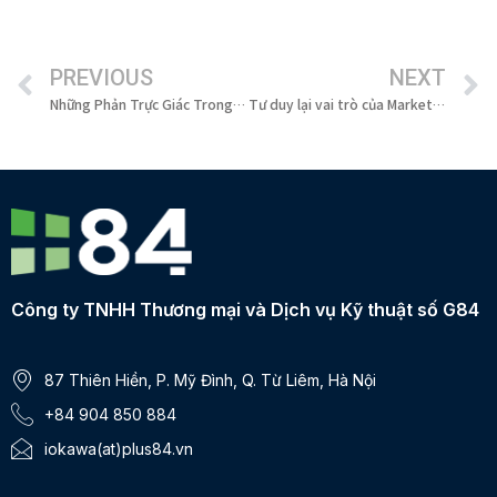
PREVIOUS
NEXT
Những Phản Trực Giác Trong Marketing và Lối Đi Nào Cho Thương Hiệu Xa Xỉ
Tư duy lại vai trò của Marketer trong kỷ nguyên AI Marketing
Công ty TNHH Thương mại và Dịch vụ Kỹ thuật số G84
87 Thiên Hiền, P. Mỹ Đình, Q. Từ Liêm, Hà Nội
+84 904 850 884
iokawa(at)plus84.vn