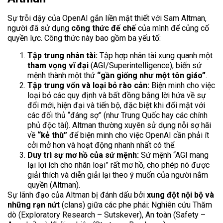
Sự trỗi dậy của OpenAI gắn liền mật thiết với Sam Altman,
người đã sử dụng
công thức đế chế
của mình để củng cố
quyền lực. Công thức này bao gồm ba yếu tố:
Tập trung nhân tài:
Tập hợp nhân tài xung quanh một
tham vọng vĩ đại
(AGI/Superintelligence), biến sứ
mệnh thành một thứ
“gần giống như một tôn giáo”
.
Tập trung vốn và loại bỏ rào cản:
Biện minh cho việc
loại bỏ các quy định và bất đồng bằng lời hứa về sự
đổi mới, hiện đại và tiến bộ, đặc biệt khi đối mặt với
các đối thủ “đáng sợ” (như Trung Quốc hay các chính
phủ độc tài). Altman thường xuyên sử dụng nỗi sợ hãi
về
“kẻ thù”
để biện minh cho việc OpenAI cần phải ít
cởi mở hơn và hoạt động nhanh nhất có thể.
Duy trì sự mơ hồ của sứ mệnh:
Sứ mệnh “AGI mang
lại lợi ích cho nhân loại” rất mơ hồ, cho phép nó được
giải thích và diễn giải lại theo ý muốn của người nắm
quyền (Altman).
Sự lãnh đạo của Altman bị đánh dấu bởi
xung đột nội bộ và
những rạn nứt
(clans) giữa các phe phái: Nghiên cứu Thăm
dò (Exploratory Research – Sutskever), An toàn (Safety –