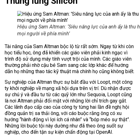
Thung lũng Silicon
Hiệu ứng Sam Altman: ‘Siêu năng lực của anh ấy là thu h
mọi người về phía mình’
Tài năng của Sam Altman bộc lộ từ rất sớm. Ngay từ khi còn
học tiểu học, ông đã khiến các giáo viên phải kinh ngạc vì
trình độ sử dụng máy tính vượt trội của mình. Các giáo viên
thường phải nhờ cậu bé Sam sang các lớp khác để hướng
dẫn họ những thao tác kỹ thuật mà chính họ cũng không biết.
Sự nghiệp của Altman thực sự bắt đầu với Loopt, một công
ty khởi nghiệp về mạng xã hội dựa trên vị trí. Dù nhận được
sự chú ý và đầu tư từ các quỹ lớn như Sequoia, Loopt cũng
là nơi Altman phải đối mặt với những lời chỉ trích gay gắt.
Các lãnh đạo cấp cao của công ty từng hai lần đề nghị hội
đồng quản trị sa thải ông, với cáo buộc rằng ông có xu
hướng “hành động vì lợi ích cá nhân” và “bóp méo sự thật”.
Những lời buộc tội này dường như đã theo ông suốt sự
nghiệp, cho đến tận sự kiện chấn động tại OpenAI.