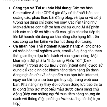
Sáng tạo và Tối ưu hóa Nội dung:
Các mô hình
Generative AI như GPT-4 giờ đây có thể viết bản sao
quảng cáo, phác thảo bài đăng blog, và tạo ra vô số ý
tưởng nội dung chỉ trong vài giây. Các nền tảng như
MarketMuse còn tiến xa hơn khi sử dụng AI để phân
tích các chủ đề có hiệu suất cao, giúp các nhà tiếp thị
lên kế hoạch nội dung có khả năng xếp hạng tốt trên
các công cụ tìm kiếm và thu hút đúng đối tượng.
Cá nhân hóa Trải nghiệm Khách hàng:
AI cho phép
cá nhân hóa trải nghiệm web, email và quảng cáo theo
thời gian thực dựa trên hành vi của người dùng. Một
khái niệm đột phá là “thắp sáng Phễu Tối” (Dark
Funnel™), trong đó dữ liệu ý định (intent data) được sử
dụng để xác định các khách hàng tiềm năng ẩn danh
đang nghiên cứu về sản phẩm của bạn trên internet,
ngay cả khi họ chưa bao giờ truy cập trang web của
bạn. Khả năng này thay đổi cơ bản động lực tiếp thị từ
bị động (chờ đợi một biểu mẫu được điền) sang chủ
động (tiếp cận những người mua tiềm năng nhưng ẩn
danh với thông điệp phù hợp
trước khi
họ liên hệ trực
tiếp).