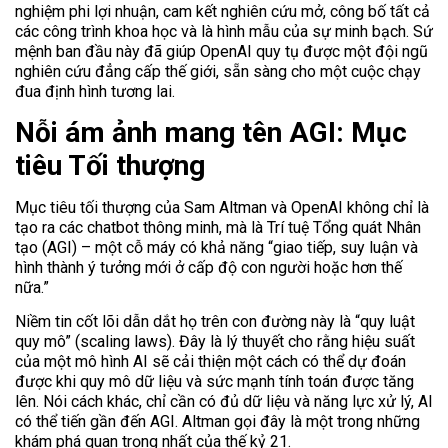
nghiệm phi lợi nhuận, cam kết nghiên cứu mở, công bố tất cả
các công trình khoa học và là hình mẫu của sự minh bạch. Sứ
mệnh ban đầu này đã giúp OpenAI quy tụ được một đội ngũ
nghiên cứu đẳng cấp thế giới, sẵn sàng cho một cuộc chạy
đua định hình tương lai.
Nỗi ám ảnh mang tên AGI: Mục
tiêu Tối thượng
Mục tiêu tối thượng của Sam Altman và OpenAI không chỉ là
tạo ra các chatbot thông minh, mà là Trí tuệ Tổng quát Nhân
tạo (AGI) – một cỗ máy có khả năng “giao tiếp, suy luận và
hình thành ý tưởng mới ở cấp độ con người hoặc hơn thế
nữa.”
Niềm tin cốt lõi dẫn dắt họ trên con đường này là “quy luật
quy mô” (scaling laws). Đây là lý thuyết cho rằng hiệu suất
của một mô hình AI sẽ cải thiện một cách có thể dự đoán
được khi quy mô dữ liệu và sức mạnh tính toán được tăng
lên. Nói cách khác, chỉ cần có đủ dữ liệu và năng lực xử lý, AI
có thể tiến gần đến AGI. Altman gọi đây là một trong những
khám phá quan trọng nhất của thế kỷ 21.