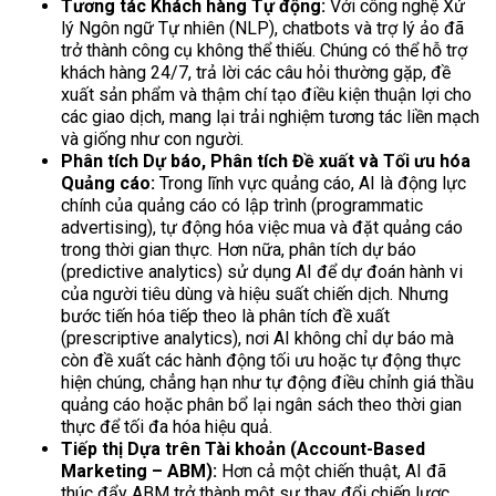
Tương tác Khách hàng Tự động:
Với công nghệ Xử
lý Ngôn ngữ Tự nhiên (NLP), chatbots và trợ lý ảo đã
trở thành công cụ không thể thiếu. Chúng có thể hỗ trợ
khách hàng 24/7, trả lời các câu hỏi thường gặp, đề
xuất sản phẩm và thậm chí tạo điều kiện thuận lợi cho
các giao dịch, mang lại trải nghiệm tương tác liền mạch
và giống như con người.
Phân tích Dự báo, Phân tích Đề xuất và Tối ưu hóa
Quảng cáo:
Trong lĩnh vực quảng cáo, AI là động lực
chính của quảng cáo có lập trình (programmatic
advertising), tự động hóa việc mua và đặt quảng cáo
trong thời gian thực. Hơn nữa, phân tích dự báo
(predictive analytics) sử dụng AI để dự đoán hành vi
của người tiêu dùng và hiệu suất chiến dịch. Nhưng
bước tiến hóa tiếp theo là phân tích đề xuất
(prescriptive analytics), nơi AI không chỉ dự báo mà
còn đề xuất các hành động tối ưu hoặc tự động thực
hiện chúng, chẳng hạn như tự động điều chỉnh giá thầu
quảng cáo hoặc phân bổ lại ngân sách theo thời gian
thực để tối đa hóa hiệu quả.
Tiếp thị Dựa trên Tài khoản (Account-Based
Marketing – ABM):
Hơn cả một chiến thuật, AI đã
thúc đẩy ABM trở thành một sự thay đổi chiến lược,