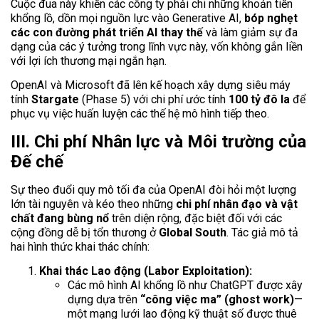
Cuộc đua này khiến các công ty phải chi những khoản tiền
khổng lồ, dồn mọi nguồn lực vào Generative AI,
bóp nghẹt
các con đường phát triển AI thay thế
và làm giảm sự đa
dạng của các ý tưởng trong lĩnh vực này, vốn không gắn liền
với lợi ích thương mại ngắn hạn.
OpenAI và Microsoft đã lên kế hoạch xây dựng siêu máy
tính
Stargate
(Phase 5) với chi phí ước tính
100 tỷ đô la
để
phục vụ việc huấn luyện các thế hệ mô hình tiếp theo.
III. Chi phí Nhân lực và Môi trường của
Đế chế
Sự theo đuổi quy mô tối đa của OpenAI đòi hỏi một lượng
lớn tài nguyên và kéo theo những
chi phí nhân đạo và vật
chất đang bùng nổ
trên diện rộng, đặc biệt đối với các
cộng đồng dễ bị tổn thương ở
Global South
. Tác giả mô tả
hai hình thức khai thác chính:
Khai thác Lao động (Labor Exploitation):
Các mô hình AI khổng lồ như ChatGPT được xây
dựng dựa trên
“công việc ma” (ghost work)
—
một mạng lưới lao động kỹ thuật số được thuê