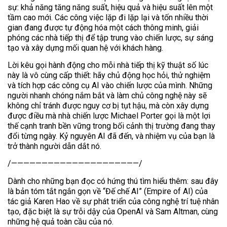
sự: khả năng tăng năng suất, hiệu quả và hiệu suất lên một
tầm cao mới. Các công việc lặp đi lặp lại và tốn nhiều thời
gian đang được tự động hóa một cách thông minh, giải
phóng các nhà tiếp thị để tập trung vào chiến lược, sự sáng
tạo và xây dựng mối quan hệ với khách hàng.
Lời kêu gọi hành động cho mỗi nhà tiếp thị kỹ thuật số lúc
này là vô cùng cấp thiết: hãy chủ động học hỏi, thử nghiệm
và tích hợp các công cụ AI vào chiến lược của mình. Những
người nhanh chóng nắm bắt và làm chủ công nghệ này sẽ
không chỉ tránh được nguy cơ bị tụt hậu, mà còn xây dựng
được điều mà nhà chiến lược Michael Porter gọi là một lợi
thế cạnh tranh bền vững trong bối cảnh thị trường đang thay
đổi từng ngày. Kỷ nguyên AI đã đến, và nhiệm vụ của bạn là
trở thành người dẫn dắt nó.
/—————————————————————/
Dành cho những bạn đọc có hứng thú tìm hiểu thêm: sau đây
là bản tóm tắt ngắn gọn về “Đế chế AI” (Empire of AI) của
tác giả Karen Hao về sự phát triển của công nghệ trí tuệ nhân
tạo, đặc biệt là sự trỗi dậy của OpenAI và Sam Altman, cùng
những hệ quả toàn cầu của nó.