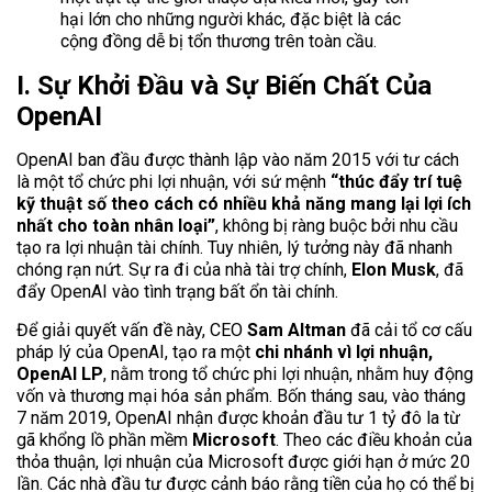
hại lớn cho những người khác, đặc biệt là các
cộng đồng dễ bị tổn thương trên toàn cầu.
I. Sự Khởi Đầu và Sự Biến Chất Của
OpenAI
OpenAI ban đầu được thành lập vào năm 2015 với tư cách
là một tổ chức phi lợi nhuận, với sứ mệnh
“thúc đẩy trí tuệ
kỹ thuật số theo cách có nhiều khả năng mang lại lợi ích
nhất cho toàn nhân loại”
, không bị ràng buộc bởi nhu cầu
tạo ra lợi nhuận tài chính. Tuy nhiên, lý tưởng này đã nhanh
chóng rạn nứt. Sự ra đi của nhà tài trợ chính,
Elon Musk
, đã
đẩy OpenAI vào tình trạng bất ổn tài chính.
Để giải quyết vấn đề này, CEO
Sam Altman
đã cải tổ cơ cấu
pháp lý của OpenAI, tạo ra một
chi nhánh vì lợi nhuận,
OpenAI LP
, nằm trong tổ chức phi lợi nhuận, nhằm huy động
vốn và thương mại hóa sản phẩm. Bốn tháng sau, vào tháng
7 năm 2019, OpenAI nhận được khoản đầu tư 1 tỷ đô la từ
gã khổng lồ phần mềm
Microsoft
. Theo các điều khoản của
thỏa thuận, lợi nhuận của Microsoft được giới hạn ở mức 20
lần. Các nhà đầu tư được cảnh báo rằng tiền của họ có thể bị