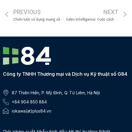
PREVIOUS
NEXT
Chiến lược sử dụng mạng xã hội để tiếp thị xuất khẩu B2B hiệu quả
Sales Intelligence: Cuộc cách mạng trong bán hàng B2B
Công ty TNHH Thương mại và Dịch vụ Kỹ thuật số G84
87 Thiên Hiền, P. Mỹ Đình, Q. Từ Liêm, Hà Nội
+84 904 850 884
iokawa(at)plus84.vn
Giải pháp xuất khẩu tinh dầu tới thị trường Nhật