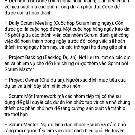
– Definition of Done (Định nghĩa hoàn thành): Các tiêu chuẩn
về hiệu suất mà các phần trong dự án phải đạt được để
được coi là hoàn thành.
– Daily Scrum Meeting (Cuộc họp Scrum hàng ngày): Còn
được gọi là cuộc họp đứng. Một cuộc họp hàng ngày kéo dài
15 phút giữa các thành viên của nhóm Scrum, đánh giá công
việc đã hoàn thành trong ngày trước đó, công việc sẽ hoàn
thành trong ngày hôm nay, và các trở ngại họ đang gặp phải.
– Project Backlog (Backlog Dự án): Nơi lưu trữ tất cả các dự
án và nhiệm vụ cho đến khi chúng được thêm vào Sprint bởi
Scrum Master.
– Project Owner (Chủ dự án): Người xác định mục tiêu của
dự án và trình bày tầm nhìn cho nhóm.
– Scrum: Một framework mà các nhóm tiếp thị có thể sử
dụng để giải quyết các dự án lớn phức tạp và chia nhỏ chúng
thành các phần nhỏ hơn để tăng cường sản xuất và tránh bị
trễ thời hạn.
– Scrum Master: Người lãnh đạo nhóm Scrum và đảm bảo
rằng mọi người đều làm việc một cách hiệu quả. Họ truyền