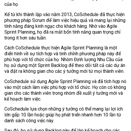
của họ.
Kể từ khi thành lập vào năm 2013, CoSchedule đã thực hiện
phương pháp Scrum để làm việc hiệu quả và mang lại những
tính năng đáng kinh ngạc cho khách hàng. Nhờ vào Agile
Sprint Planning, họ đã ra mắt bốn tính năng quan trọng chỉ
trong ít hơn sáu tuần.
Cách CoSchedule thực hiện Agile Sprint Planning là một
điển hình về sự tích hợp và tinh chỉnh phương pháp này để
phù hợp với tổ chức của họ. Nhóm Định lượng Nhu Cầu của
họ sử dụng một Sprint Backlog để theo dõi tất cả các dự án
và đặt ra không gian cho các ý tưởng mới từ mọi thành viên.
CoSchedule sử dụng Agile Sprint Planning và đã tích hợp nó
vào một cách làm việc phù hợp với tổ chức. Họ còn có không
gian cho các thành viên trong nhóm đề xuất ý tưởng mới và
kế hoạch làm việc.
CoSchedule lựa chọn những ý tưởng có thể mang lại lợi ích
lớn gấp 10 lần hoặc giúp họ phát triển nhanh hơn 10 lần từ
danh sách công việc này.
Sau đó, họ sử dụng Backlog này để lập kế hoạch cho các