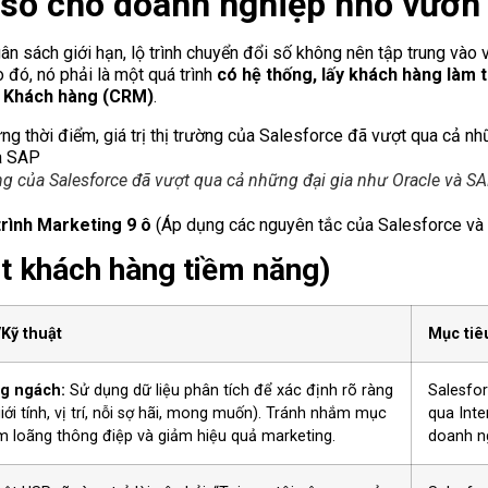
 số cho doanh nghiệp nhỏ vươn 
n sách giới hạn, lộ trình chuyển đổi số không nên tập trung vào 
o đó, nó phải là một quá trình
có hệ thống, lấy khách hàng làm 
ệ Khách hàng (CRM)
.
ường của Salesforce đã vượt qua cả những đại gia như Oracle và S
trình Marketing 9 ô
(Áp dụng các nguyên tắc của Salesforce và 
t khách hàng tiềm năng)
Kỹ thuật
Mục tiê
ng ngách:
Sử dụng dữ liệu phân tích để xác định rõ ràng
Salesfo
giới tính, vị trí, nỗi sợ hãi, mong muốn). Tránh nhắm mục
qua Inte
àm loãng thông điệp và giảm hiệu quả marketing.
doanh ng