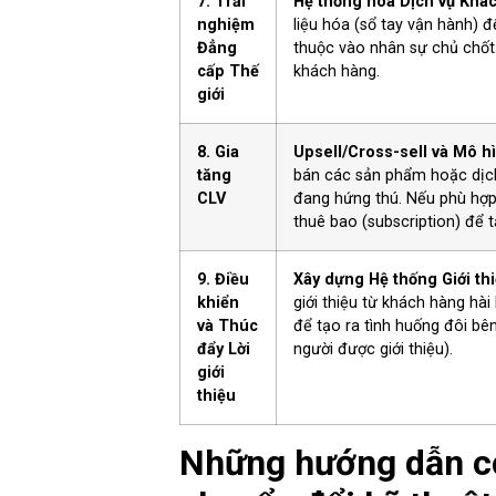
7. Trải
Hệ thống hóa Dịch vụ Khá
nghiệm
liệu hóa (sổ tay vận hành) 
Đẳng
thuộc vào nhân sự chủ chốt.
cấp Thế
khách hàng.
giới
8. Gia
Upsell/Cross-sell và Mô h
tăng
bán các sản phẩm hoặc dịch 
CLV
đang hứng thú. Nếu phù hợp
thuê bao (subscription) để 
9. Điều
Xây dựng Hệ thống Giới thi
khiển
giới thiệu từ khách hàng hà
và Thúc
để tạo ra tình huống đôi bên
đẩy Lời
người được giới thiệu).
giới
thiệu
Những hướng dẫn cơ