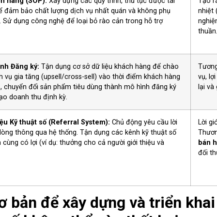
ch hàng (SOP):
Xây dựng các quy trình, thủ tục được tài
Tạo r
để đảm bảo chất lượng dịch vụ nhất quán và không phụ
nhiệt
 Sử dụng công nghệ để loại bỏ rào cản trong hỗ trợ
nghiệm
thuần
ình Đăng ký:
Tận dụng cơ sở dữ liệu khách hàng để chào
Tương
vụ gia tăng (upsell/cross-sell) vào thời điểm khách hàng
vụ, lợ
, chuyển đổi sản phẩm tiêu dùng thành mô hình đăng ký
lại và
tạo doanh thu định kỳ.
ệu Kỹ thuật số (Referral System):
Chủ động yêu cầu lời
Lời gi
i lòng thông qua hệ thống. Tận dụng các kênh kỹ thuật số
Thươn
 cùng có lợi (ví dụ: thưởng cho cả người giới thiệu và
bán h
đối t
 bản để xây dựng và triển khai