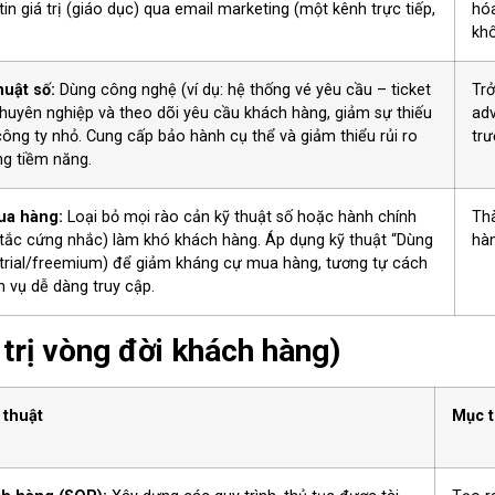
in giá trị (giáo dục) qua email marketing (một kênh trực tiếp,
hóa
khô
huật số:
Dùng công nghệ (ví dụ: hệ thống vé yêu cầu – ticket
Trở
huyên nghiệp và theo dõi yêu cầu khách hàng, giảm sự thiếu
adv
công ty nhỏ. Cung cấp bảo hành cụ thể và giảm thiểu rủi ro
trư
g tiềm năng.
ua hàng:
Loại bỏ mọi rào cản kỹ thuật số hoặc hành chính
Th
 tắc cứng nhắc) làm khó khách hàng. Áp dụng kỹ thuật “Dùng
hà
e trial/freemium) để giảm kháng cự mua hàng, tương tự cách
 vụ dễ dàng truy cập.
trị vòng đời khách hàng)
 thuật
Mục t