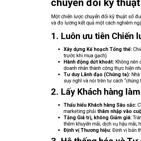
chuyển đổi kỹ thuật
Một chiến lược chuyển đổi kỹ thuật số đư
và đo lường kết quả một cách nghiêm ngặ
1. Luôn ưu tiên Chiến 
Xây dựng Kế hoạch Tổng thể:
Chiế
trước khi mua gạch).
Hành động dứt khoát:
Không nên để
doanh nhân thành công thực hiện nh
Tư duy Lãnh đạo (Chúng ta):
Nhà đ
suy nghĩ và nói trên tư cách “chúng ta
2. Lấy Khách hàng làm 
Thấu hiểu Khách hàng Sâu sắc:
Cầ
marketing phải
thâm nhập vào cuộc
Tăng Giá trị, không Giảm giá:
Trán
thêm khuyến mãi, dịch vụ hậu mãi, 
Định vị Thương hiệu:
Định vị bản th