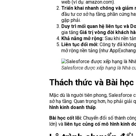
web (ví dụ: amazon.com).
Triển khai nhanh chóng và giảm 
đầu tư cơ sở hạ tầng, phần cứng ha
gặp phải.
Duy trì mối quan hệ liên tục và D
gia tăng
Giá trị vòng đời khách h
Khả năng mở rộng:
Sau khi nền tả
Liên tục đổi mới:
Công ty đã không 
mở rộng nền tảng (như AppExchange,
Salesforce được xếp hạng là Nhà c
Thách thức và Bài học 
Mặc dù là người tiên phong, Salesforce c
sở hạ tầng. Quan trọng hơn, họ phải giải
hình kinh doanh thấp
.
Bài học cốt lõi:
Chuyển đổi số thành công
lớn) và
liên tục củng cố mô hình kinh d