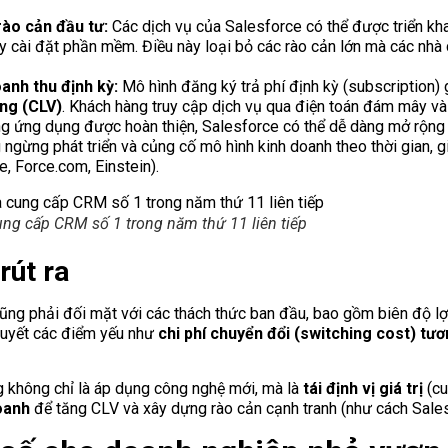
rào cản đầu tư:
Các dịch vụ của Salesforce có thể được triển k
y cài đặt phần mềm. Điều này loại bỏ các rào cản lớn mà các nh
oanh thu định kỳ:
Mô hình đăng ký trả phí định kỳ (subscription)
àng (CLV)
. Khách hàng truy cập dịch vụ qua điện toán đám mây và d
ng ứng dụng được hoàn thiện, Salesforce có thể dễ dàng mở rộng
ngừng phát triển và củng cố mô hình kinh doanh theo thời gian, 
 Force.com, Einstein).
ung cấp CRM số 1 trong năm thứ 11 liên tiếp
rút ra
ũng phải đối mặt với các thách thức ban đầu, bao gồm biên độ lợ
 quyết các điểm yếu như
chi phí chuyển đổi (switching cost) tươ
 không chỉ là áp dụng công nghệ mới, mà là
tái định vị giá trị
(cu
oanh
để tăng CLV và xây dựng rào cản cạnh tranh (như cách Sale