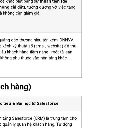
rce khác biệt bằng sự
thuận tiện (dễ
hông cài đặt)
, tương đương với việc tăng
mà không cần giảm giá.
 quảng cáo thương hiệu tốn kém, DNNVV
 kênh kỹ thuật số (email, website) để thu
liệu khách hàng tiềm năng—một tài sản
 không phụ thuộc vào nền tảng khác.
ách hàng)
c tiêu & Bài học từ Salesforce
 tảng Salesforce (CRM) là trung tâm cho
c quản lý quan hệ khách hàng. Tự động