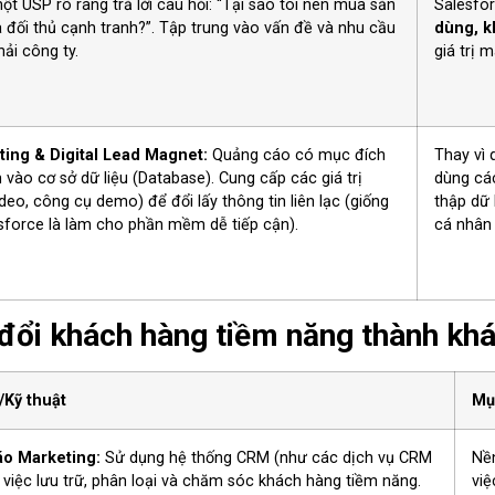
ột USP rõ ràng trả lời câu hỏi: “Tại sao tôi nên mua sản
Salesfo
 đối thủ cạnh tranh?”. Tập trung vào vấn đề và nhu cầu
dùng, k
ải công ty.
giá trị 
ing & Digital Lead Magnet:
Quảng cáo có mục đích
Thay vì
 vào cơ sở dữ liệu (Database). Cung cấp các giá trị
dùng các
deo, công cụ demo) để đổi lấy thông tin liên lạc (giống
thập dữ 
sforce là làm cho phần mềm dễ tiếp cận).
cá nhân
đổi khách hàng tiềm năng thành kh
/Kỹ thuật
Mụ
o Marketing:
Sử dụng hệ thống CRM (như các dịch vụ CRM
Nền
 việc lưu trữ, phân loại và chăm sóc khách hàng tiềm năng.
việ