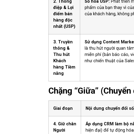
2. Thông
Số hóa USP:
Phát triển m
điệp & Lợi
phẩm của bạn thay vì của
điểm bán
của khách hàng, không ph
hàng độc
nhất (USP)
3. Truyền
Sử dụng Content Market
thông &
là thu hút người quan tâm
Thu hút
miễn phí (bản báo cáo, vi
Khách
như chiến thuật của Sale
hàng Tiềm
năng
Chặng “Giữa” (Chuyển 
Giai đoạn
Nội dung chuyển đổi số
4. Giữ chân
Áp dụng CRM làm bộ nã
Người
hiện đại) để tự động hóa