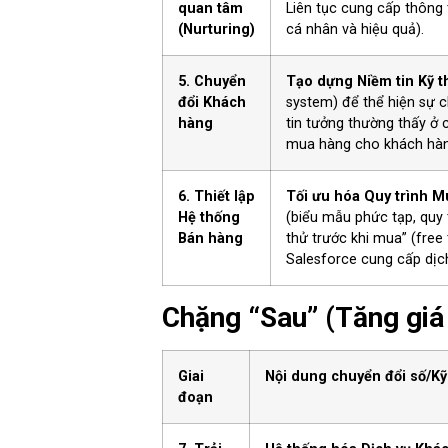
quan tâm
Liên tục cung cấp thông t
(Nurturing)
cá nhân và hiệu quả).
5. Chuyển
Tạo dựng Niềm tin Kỹ t
đổi Khách
system) để thể hiện sự c
hàng
tin tưởng thường thấy ở 
mua hàng cho khách hàn
6. Thiết lập
Tối ưu hóa Quy trình M
Hệ thống
(biểu mẫu phức tạp, quy
Bán hàng
thử trước khi mua” (fre
Salesforce cung cấp dịch
Chặng “Sau” (Tăng giá 
Giai
Nội dung chuyển đổi số/Kỹ
đoạn