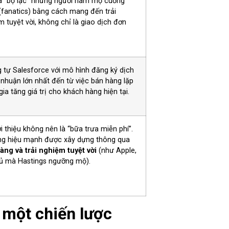
a “bộ lạc” những người hâm mộ cuồng
 (fanatics) bằng cách mang đến trải
 tuyệt vời, không chỉ là giao dịch đơn
.
 tự Salesforce với mô hình đăng ký dịch
i nhuận lớn nhất đến từ việc bán hàng lặp
 gia tăng giá trị cho khách hàng hiện tại.
ới thiệu không nên là “bữa trưa miễn phí”.
g hiệu mạnh được xây dựng thông qua
àng và trải nghiệm tuyệt vời
(như Apple,
hủ mà Hastings ngưỡng mộ).
 một chiến lược