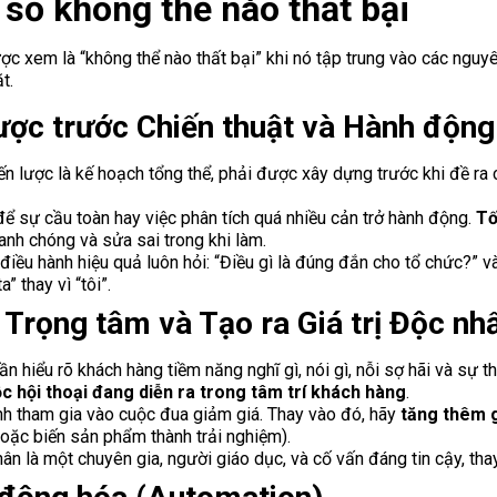
 số không thể nào thất bại
ợc xem là “không thể nào thất bại” khi nó tập trung vào các nguy
t.
lược trước Chiến thuật và Hành động
n lược là kế hoạch tổng thể, phải được xây dựng trước khi đề ra c
 sự cầu toàn hay việc phân tích quá nhiều cản trở hành động.
Tố
anh chóng và sửa sai trong khi làm.
iều hành hiệu quả luôn hỏi: “Điều gì là đúng đắn cho tổ chức?” v
” thay vì “tôi”.
Trọng tâm và Tạo ra Giá trị Độc nh
n hiểu rõ khách hàng tiềm năng nghĩ gì, nói gì, nỗi sợ hãi và sự t
 hội thoại đang diễn ra trong tâm trí khách hàng
.
h tham gia vào cuộc đua giảm giá. Thay vào đó, hãy
tăng thêm g
hoặc biến sản phẩm thành trải nghiệm).
ân là một chuyên gia, người giáo dục, và cố vấn đáng tin cậy, thay