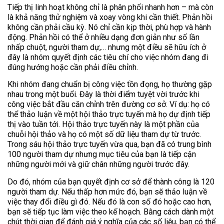
Tiếp thị linh hoạt không chỉ là phân phối nhanh hơn – mà còn
là khả năng thử nghiệm và xoay vòng khi cần thiết. Phản hồi
không cần phải cầu kỳ. Nó chỉ cần kịp thời, phù hợp và hành
động. Phản hồi có thể ở nhiều dạng đơn giản như số lần
nhấp chuột, người tham dự,… nhưng một điều sẽ hữu ích ở
đây là nhóm quyết định các tiêu chí cho việc nhóm đang đi
đúng hướng hoặc cần phải điều chỉnh.
Khi nhóm đang chuẩn bị công việc tồn đọng, họ thường gặp
nhau trong một buổi. Đây là thời điểm tuyệt vời trước khi
công việc bắt đầu căn chỉnh trên đường cơ sở. Ví dụ: họ có
thể thảo luận về một hội thảo trực tuyến mà họ dự định tiếp
thị vào tuần tới. Hội thảo trực tuyến này là một phần của
chuỗi hội thảo và họ có một số dữ liệu tham dự từ trước.
Trong sáu hội thảo trực tuyến vừa qua, bạn đã có trung bình
100 người tham dự nhưng mục tiêu của bạn là tiếp cận
những người mới và giữ chân những người trước đây.
Do đó, nhóm của bạn quyết định cơ sở để thành công là 120
người tham dự. Nếu thấp hơn mức đó, bạn sẽ thảo luận về
việc thay đổi điều gì đó. Nếu đó là con số đó hoặc cao hơn,
bạn sẽ tiếp tục làm việc theo kế hoạch. Bằng cách dành một
chút thời gian để đánh giá ý nghĩa của các số liệu, bạn có thể