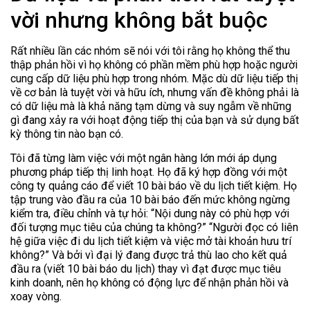
vời nhưng không bắt buộc
Rất nhiều lần các nhóm sẽ nói với tôi rằng họ không thể thu
thập phản hồi vì họ không có phần mềm phù hợp hoặc người
cung cấp dữ liệu phù hợp trong nhóm. Mặc dù dữ liệu tiếp thị
về cơ bản là tuyệt vời và hữu ích, nhưng vấn đề không phải là
có dữ liệu mà là khả năng tạm dừng và suy ngẫm về những
gì đang xảy ra với hoạt động tiếp thị của bạn và sử dụng bất
kỳ thông tin nào bạn có.
Tôi đã từng làm việc với một ngân hàng lớn mới áp dụng
phương pháp tiếp thị linh hoạt. Họ đã ký hợp đồng với một
công ty quảng cáo để viết 10 bài báo về du lịch tiết kiệm. Họ
tập trung vào đầu ra của 10 bài báo đến mức không ngừng
kiểm tra, điều chỉnh và tự hỏi: “Nội dung này có phù hợp với
đối tượng mục tiêu của chúng ta không?” “Người đọc có liên
hệ giữa việc đi du lịch tiết kiệm và việc mở tài khoản hưu trí
không?” Và bởi vì đại lý đang được trả thù lao cho kết quả
đầu ra (viết 10 bài báo du lịch) thay vì đạt được mục tiêu
kinh doanh, nên họ không có động lực để nhận phản hồi và
xoay vòng.