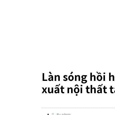
Làn sóng hồi 
xuất nội thất 
By
admin