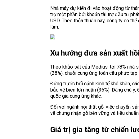
Nhà máy dự kiến đi vào hoạt động từ thán
trợ một phần bởi khoản tài trợ đầu tư phát
USD. Theo thỏa thuận này, công ty có thể
làm.
Xu hướng đưa sản xuất hồi
Theo khảo sát của Medius, tới 78% nhà s
(28%), chuỗi cung ứng toàn cầu phức tạp (
Đứng trước bối cảnh kinh tế khó khăn, các
bảo vệ biên lợi nhuận (36%). Đáng chú ý,
quốc gia cung ứng khác.
Đối với ngành nội thất gỗ, việc chuyển 
về chứng nhận gỗ bền vững và tiêu chuẩn 
Giá trị gia tăng từ chiến l