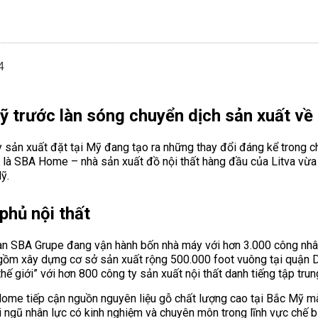
ỹ trước làn sóng chuyển dịch sản xuất về
 sản xuất đặt tại Mỹ đang tạo ra những thay đổi đáng kể trong ch
hình là SBA Home – nhà sản xuất đồ nội thất hàng đầu của Litva v
ỹ.
phủ nội thất
 SBA Grupe đang vận hành bốn nhà máy với hơn 3.000 công nhân 
gồm xây dựng cơ sở sản xuất rộng 500.000 foot vuông tại quận Da
hế giới” với hơn 800 công ty sản xuất nội thất danh tiếng tập trun
 Home tiếp cận nguồn nguyên liệu gỗ chất lượng cao tại Bắc Mỹ m
ội ngũ nhân lực có kinh nghiệm và chuyên môn trong lĩnh vực chế b