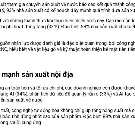
ất tham gia chuyển sản xuất về nước báo cáo kết quả thành công,
 ý, 93% nhà sản xuất có kế hoạch đẩy mạnh quá trình đưa sản xuấ
t với những thách thức khi thực hiện chiến lược này. Các rào cản l
 chi phí hoạt động tăng (33%). Đặc biệt, 58% nhà sản xuất cho biế
.
 nguồn nhân lực được đánh giá là đặc biệt quan trọng, bởi công ng
, hiểu biết về vật liệu gỗ và kỹ thuật hoàn thiện bề mặt tiên tiến
 mạnh sản xuất nội địa
 an toàn hơn và tối ưu chi phí, các doanh nghiệp còn được khuyế
ụng AI (34%), phân tích dữ liệu để quản lý rủi ro (33%) và AI tạo
yển sản xuất về nước.
i thất, công nghệ tự động hóa không chỉ giúp tăng năng suất mà c
m bảo tính đồng nhất cao của sản phẩm. Đặc biệt, 88% nhà sản x
rong chuỗi cung ứng.