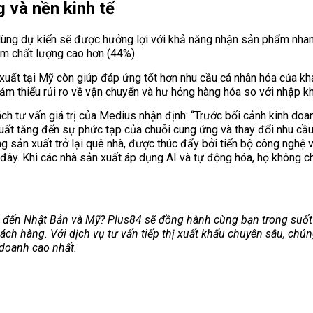
g và nền kinh tế
 dùng dự kiến sẽ được hưởng lợi với khả năng nhận sản phẩm nhan
ẩm chất lượng cao hơn (44%).
xuất tại Mỹ còn giúp đáp ứng tốt hơn nhu cầu cá nhân hóa của khá
iảm thiểu rủi ro về vận chuyển và hư hỏng hàng hóa so với nhập kh
ch tư vấn giá trị của Medius nhận định: “Trước bối cảnh kinh do
 suất tăng đến sự phức tạp của chuỗi cung ứng và thay đổi nhu cầ
 sản xuất trở lại quê nhà, được thúc đẩy bởi tiến bộ công nghệ 
đây. Khi các nhà sản xuất áp dụng AI và tự động hóa, họ không chỉ
ến Nhật Bản và Mỹ? Plus84 sẽ đồng hành cùng bạn trong suốt q
ch hàng. Với dịch vụ tư vấn tiếp thị xuất khẩu chuyên sâu, chún
 doanh cao nhất.